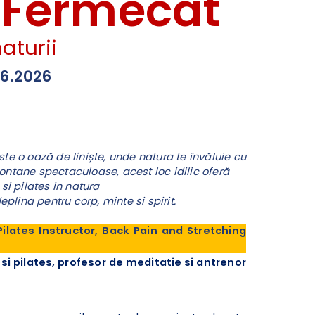
i Fermecat
aturii
06.2026
te o oază de liniște, unde natura te învăluie cu
montane spectaculoase, acest loc idilic oferă
si pilates in natura
plina pentru corp, minte si spirit.
ilates Instructor, Back Pain and Stretching
a si pilates, profesor de meditatie si antrenor