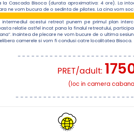
 la Cascada Bisoca (durata aproximativa: 4 ore). La into
eara ne vom bucura de o sedinta de pilates. La cina vom soci
n intermediul acestui retreat punem pe primul plan interc
ta relatie astfel incat pana la finalul retreatului, participant
bana’’. Inaintea de plecare ne vom bucure de o ultima sesiune d
 elibera camerele si vom fi condusi catre localitatea Bisoca.
_ _ _ _ _ _ _ _ _ _ _ _ _ _ _ _ _ _ _ _ _ _ _ _ _
175
PRET/adult:
(loc in camera caban
_ _ _ _ _ _ _ _ _ _ _ _ _ _ _ _ _ _ _ _ _ _ _ _ _ 