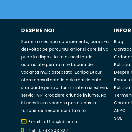
DESPRE NOI
INFOR
Suntem o echipa cu experienta, care s-a
Blog
dezvoltat pe parcursul anilor si care isi va
Contract
pune la dispozitia ta cunostiintele
Ordonan
acumulate pentru a te bucura de
Politica
vacanta mult asteptata. Echipa Dtour
Despre 
ofera consultanta la cele mai ridicate
Panou d
standarde pentru: turism intern si extern,
Politica
servicii VIP, croaziere oriunde in lume. Noi
Termeni 
iti construim vacanta pas cu pas in
Contac
functie de fiecare dorinta a ta.
ANPC
SOL
Email : office@dtour.ro
Tel : 0763 303 322