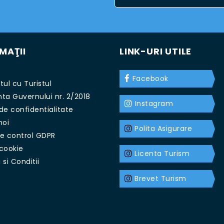
MAŢII
LINK-URI UTILE
Facebook
ul cu Turistul
ta Guvernului nr. 2/2018
Instagram
 de confidentialitate
noi
Polita Asigurare
e control GDPR
 cookie
Licenta Turism
si Conditii
t
Brevet Turism