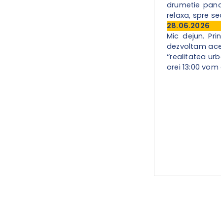
drumetie pana
relaxa, spre s
28.06.2026
Mic dejun. Pri
dezvoltam aceas
‘’realitatea ur
orei 13:00 vom