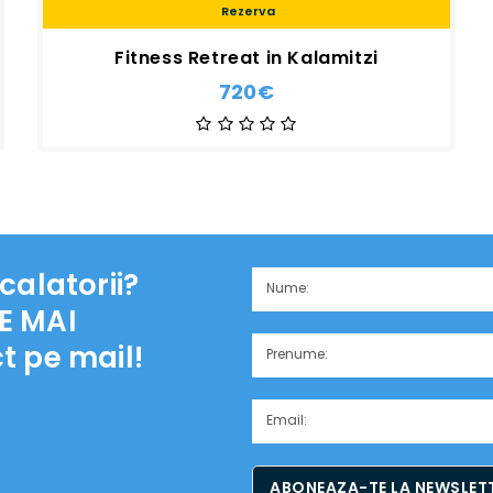
Rezerva
Fitness Retreat in Kalamitzi
720€
calatorii?
E MAI
t pe mail!
ABONEAZA-TE LA NEWSLETT