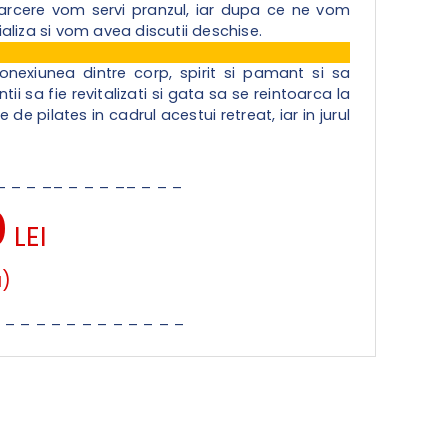
arcere vom servi pranzul, iar dupa ce ne vom
aliza si vom avea discutii deschise.
onexiunea dintre corp, spirit si pamant si sa
ii sa fie revitalizati si gata sa se reintoarca la
e pilates in cadrul acestui retreat, iar in jurul
 _ _ _ __ _ _ _ __ _ _ _
0
LEI
a)
_ _ _ _ _ _ _ _ _ _ _ _ _