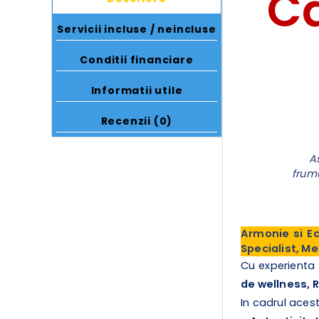
Ca
Servicii incluse / neincluse
Conditii financiare
Informatii utile
Recenzii (0)
A
frumu
Armonie si Ec
Specialist, M
Cu experienta
de wellness, 
In cadrul acest