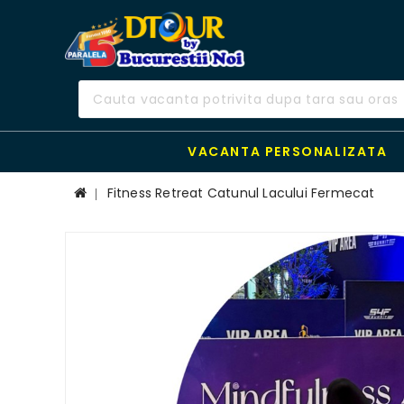
VACANTA PERSONALIZATA
Fitness Retreat Catunul Lacului Fermecat