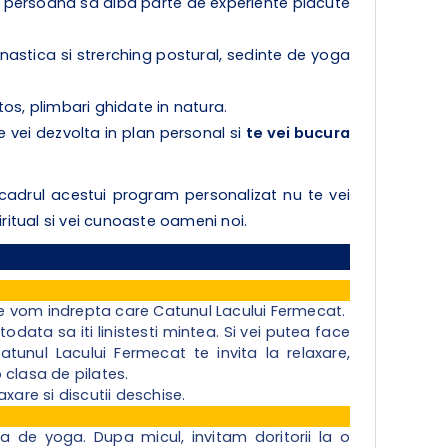
e persoana sa aiba parte de experiente placute
nastica si strerching postural, sedinte de yoga
tos, plimbari ghidate in natura.
te vei dezvolta in plan personal si
te vei bucura
 cadrul acestui program personalizat nu te vei
piritual si vei cunoaste oameni noi.
 ne vom indrepta care Catunul Lacului Fermecat.
otodata sa iti linistesti mintea. Si vei putea face
Catunul Lacului Fermecat te invita la relaxare,
o clasa de pilates.
xare si discutii deschise.
 de yoga. Dupa micul, invitam doritorii la o