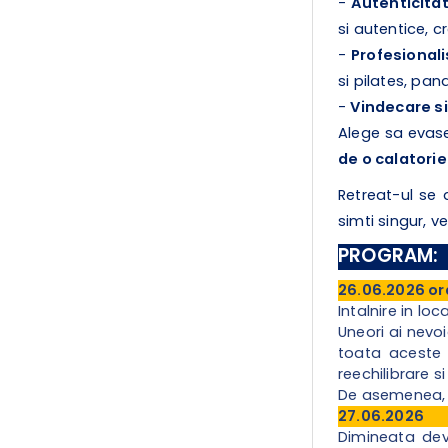
-
Autenticita
si autentice, 
-
Profesional
si pilates, pan
-
Vindecare si
Alege sa evase
de o calatorie
Retreat-ul se 
simti singur, v
PROGRAM
:
26.06.2026 or
Intalnire in l
Uneori ai nevoi
toata aceste l
reechilibrare s
De asemenea, in
27.06.2026
Dimineata dev