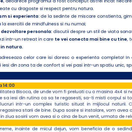
te
, deoarece programul a fost conceput astfel incat fiecar
create cu dragoste si respect pentru natura.
ism si experienta
: de la sedinte de miscare constienta, gim
a la exercitii de mindfulness si nu numai;
 dezvoltare personala:
discutii despre un stil de viata sana
zi intr-un retreat in care
te vei conecta mai bine cu tine
, 
 in natura.
adreseaza celor care isi doresc o experienta completa! In
ei iesi din zona ta de confort si vei pasi intr-un spatiu unic, s
a 14:00
ocalitatea Bisoca, de unde vom fi preluati cu o masina 4x4 si
e sa iesi din rutina ca sa te regasesti, sa-ti misti corpul si t
ucruri intr-un complex turistic situat in mijlocul naturii. 
i regasirea starii de bine. Dupa sosire si instalare, vom avea 
 ziua sosirii vom avea si o cina de bun venit, urmata de rela
reme, inainte de micul dejun, vom beneficia de o sedinda