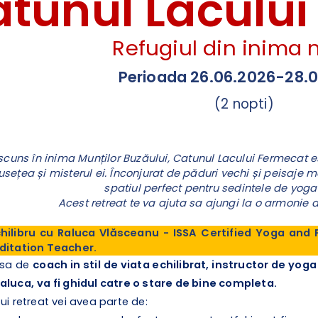
tunul Laculu
Refugiul din inima n
Perioada 26.06.2026-28.
(2 nopti)
scuns în inima Munților Buzăului, Catunul Lacului Fermecat es
sețea și misterul ei. Înconjurat de păduri vechi și peisaje 
spatiul perfect pentru sedintele de yoga 
Acest retreat te va ajuta sa ajungi la o armonie de
hilibru cu Raluca Vlăsceanu - ISSA Certified Yoga and P
editation Teacher.
 sa de
coach in stil de viata echilibrat, instructor de yog
Raluca,
va fi ghidul catre o stare de bine completa.
ui retreat vei avea parte de: