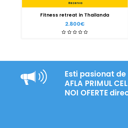
Rezerva
Fitness retreat in Thailanda
2.800€
Esti pasionat de 
AFLA PRIMUL CEL
NOI OFERTE
direc