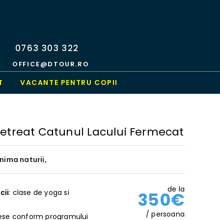
0763 303 322
OFFICE@DTOUR.RO
T
VACANTE PENTRU COPII
Retreat Catunul Lacului Fermecat
inima naturii,
de la
cii
: clase de yoga si
350€
/ persoana
ese conform programului