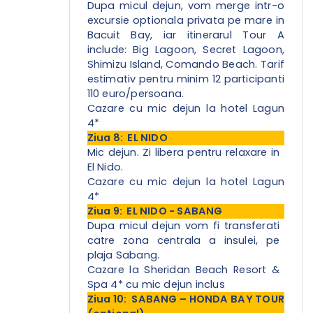
Dupa micul dejun, vom merge intr-o
excursie optionala privata pe mare in
Bacuit Bay, iar itinerarul Tour A
include: Big Lagoon, Secret Lagoon,
Shimizu Island, Comando Beach.
Tarif
estimativ pentru minim 12 participanti
110 euro/persoana.
Cazare cu mic dejun la hotel Lagun
4*
Ziua 8: EL NIDO
Mic dejun. Zi libera pentru relaxare in
El Nido.
Cazare cu mic dejun la hotel Lagun
4*
Ziua 9: EL NIDO - SABANG
Dupa micul dejun vom fi transferati
catre zona centrala a insulei, pe
plaja Sabang.
Cazare la Sheridan Beach Resort &
Spa 4* cu mic dejun inclus
Ziua 10: SABANG – HONDA BAY TOUR