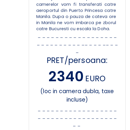
camerelor vom fi transferati catre
aeroportul din Puerto Princesa catre
Manila. Dupa o pauza de cateva ore
in Manila ne vom imbarca pe zborul
catre Bucuresti cu escala la Doha.
_ _ _ _ _ _ _ _ _ _ _ _ _ _ _ _ _ _
_ _ _ _ _ _ _ _ _ _ __ _ _ _ __ _ _
_
PRET/persoana:
2340
EURO
(loc in camera dubla, taxe
incluse)
_ _ _ _ _ _ _ _ _ _ _ _ _ _ _ _ _ _
_ _ _ _ _ _ _ _ _ _ _ _ _ _ _ _ _ _
_ _