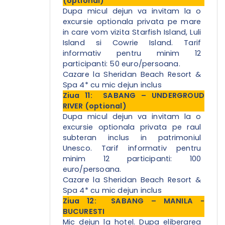
(optional)
Dupa micul dejun va invitam la o
excursie optionala privata pe mare
in care vom vizita Starfish Island, Luli
Island si Cowrie Island. Tarif
informativ pentru minim 12
participanti: 50 euro/persoana.
Cazare la Sheridan Beach Resort &
Spa 4* cu mic dejun inclus
Ziua 11: SABANG – UNDERGROUD
RIVER (optional)
Dupa micul dejun va invitam la o
excursie optionala privata pe raul
subteran inclus in patrimoniul
Unesco. Tarif informativ pentru
minim 12 participanti: 100
euro/persoana.
Cazare la Sheridan Beach Resort &
Spa 4* cu mic dejun inclus
Ziua 12: SABANG – MANILA -
BUCURESTI
Mic dejun la hotel. Dupa eliberarea