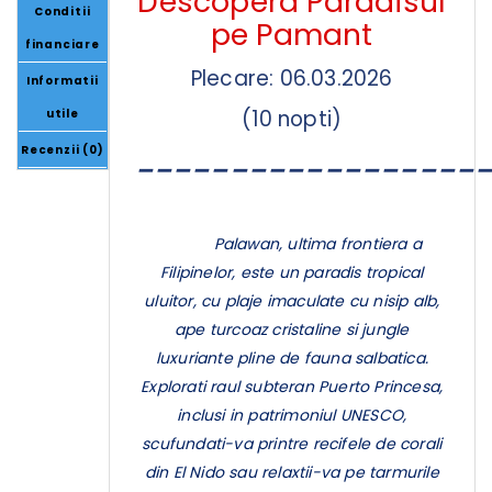
Descopera Paradisul
Conditii
pe Pamant
financiare
Plecare: 06.03.2026
Informatii
(10 nopti)
utile
Recenzii (0)
__________________
Palawan, ultima frontiera a
Filipinelor, este un paradis tropical
uluitor, cu plaje imaculate cu nisip alb,
ape turcoaz cristaline si jungle
luxuriante pline de fauna salbatica.
Explorati raul subteran Puerto Princesa,
inclusi in patrimoniul UNESCO,
scufundati-va printre recifele de corali
din El Nido sau relaxtii-va pe tarmurile