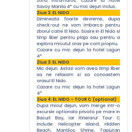
zona Intramuros. Cazare la hotel
Savoy Manila 4* cu mic dejun inclus.
Ziua 3: EL NIDO
Dimineata foarte devreme, dupa
check-out ne vom imbarca pentru
zborul catre El Nido. Sosire in El Nido si
timp liber pentru plaja sau pentru a
explora micutul oras pe cont propriu.
Cazare cu mic dejun la hotel Lagun
4*
Ziua 3: EL NIDO
Mic dejun. Astazi vom avea timp liber
sa ne relaxam si sa conoastem
orasul El Nido.
Cazare cu mic dejun la hotel Lagun
4*
Ziua 4: EL NIDO – TOUR C (optional)
Dupa micul dejun, vom merge intr-o
excursie optionala privata pe mare in
Bacuit Bay, iar itinerarul Tour C
include: Helicopter Island, Hidden
Beach, Mantiloc Shrine, Tapiutan