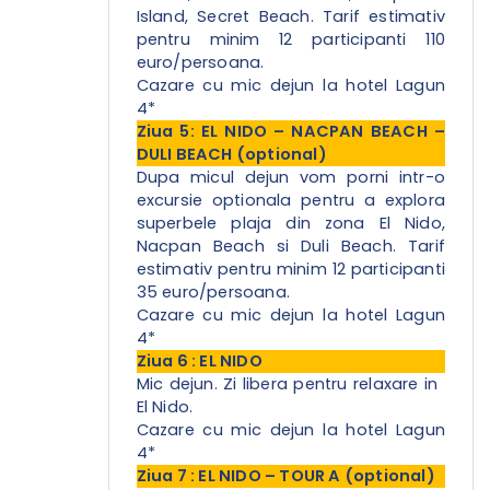
Island, Secret Beach.
Tarif estimativ
pentru minim 12 participanti 110
euro/persoana.
Cazare cu mic dejun la hotel Lagun
4*
Ziua 5: EL NIDO – NACPAN BEACH –
DULI BEACH (optional)
Dupa micul dejun vom porni intr-o
excursie optionala pentru a explora
superbele plaja din zona El Nido,
Nacpan Beach si Duli Beach. Tarif
estimativ pentru minim 12 participanti
35 euro/persoana.
Cazare cu mic dejun la hotel Lagun
4*
Ziua 6 : EL NIDO
Mic dejun. Zi libera pentru relaxare in
El Nido.
Cazare cu mic dejun la hotel Lagun
4*
Ziua 7 : EL NIDO – TOUR A (optional)