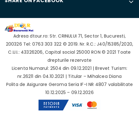
SHARE ON FACEBOOK
Adresa
dtour.ro
:
Str. CRINULUI 71
,
Sector 1
,
Bucuresti
,
200326
Tel: 0763 303 322
© 2019. Nr. R.C.: J40/15385/2020,
C.U.I.: 43326206, Capital social 25000 RON © 2021 Toate
drepturile rezervate
Licenta Numarul: 2504 din 09.12.2021 | Brevet Turism:
nr.26211 din 04.10.2021 | Titular – Mihalcea Diana
Polita de Asigurare Geroma Seria IF-I NR 4807 valabilitate
10.12.2025 – 09.12.2026