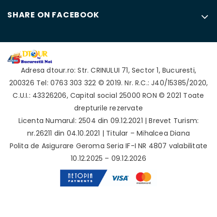
SHARE ON FACEBOOK
Adresa
dtour.ro
:
Str. CRINULUI 71
,
Sector 1
,
Bucuresti
,
200326
Tel: 0763 303 322
© 2019. Nr. R.C.: J40/15385/2020,
C.U.I.: 43326206, Capital social 25000 RON © 2021 Toate
drepturile rezervate
Licenta Numarul: 2504 din 09.12.2021 | Brevet Turism:
nr.26211 din 04.10.2021 | Titular – Mihalcea Diana
Polita de Asigurare Geroma Seria IF-I NR 4807 valabilitate
10.12.2025 – 09.12.2026