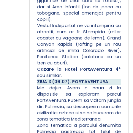
gigantice de ceai care se rotesc),
dar si Area Infantil (loc de joaca cu
tobogane, special amenajat pentru
copiii).
Vestul Indepartat ne va intampina cu
atractii, cum ar fi: Stampida (roller
coaster cu vagoane de lemn), Grand
Canyon Rapids (rafting pe un rau
artificial ce imita Colorado River),
Penitence Station (calatorie cu un
tren cu aburi).
Cazare la Hotel PortAventura 4*
sau similar.
ZIUA 3 (06.07): PORTAVENTURA
Mic dejun. Avem o noua zi la
dispozitie sa exploram parcul
PortAventura. Putem sa vizitam jungla
din Polinezia, sa descoperim comorile
civilizatiei aztece si sa ne bucuram de
zona tematica Mediterranea.
Zona tematica a parcului denumita
Polinezia pastreaza tot felul de