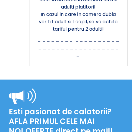
adulti platitori!
In cazul in care in camera dubla
vor fi 1 adult si 1 copil, se va achita
tariful pentru 2 adulti!
_ _ _ _ _ _ _ _ ​ _ _ _ _ _ _ _ _ _ _
_ _ _ _ _ _ _ _ _ _ _ _ _ _ _ _ _ _
_
Esti pasionat de calatorii?
AFLA PRIMUL CELE MAI
NOI OFERTE
direct pe mail!