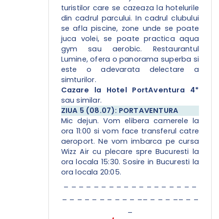
turistilor care se cazeaza la hotelurile
din cadrul parcului. In cadrul clubului
se afla piscine, zone unde se poate
juca volei, se poate practica aqua
gym sau aerobic. Restaurantul
Lumine, ofera o panorama superba si
este o adevarata delectare a
simturilor.
Cazare la Hotel PortAventura 4*
sau similar.
ZIUA 5 (08.07): PORTAVENTURA
Mic dejun. Vom elibera camerele la
ora 11:00 si vom face transferul catre
aeroport. Ne vom imbarca pe cursa
Wizz Air cu plecare spre Bucuresti la
ora locala 15:30. Sosire in Bucuresti la
ora locala 20:05.
_ _ _ _ _ _ _ _ _ _ _ _ _ _ _ _ _ _
_ _ _ _ _ _ _ _ _ _ __ _ _ _ __ _ _
_