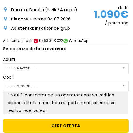
de la
Durata
: Durata (5 zile/4 nopti)
1.090€
Plecare
: Plecare 04.07.2026
/ persoana
Asistenta
: Insotitor de grup
Asistenta clienti:
0763 303 322
WhatsApp
Selecteaza detalii rezervare
Adulti
--- Selectaţi ---
Copii
--- Selectaţi ---
* Veti fi contactat de un operator care va verifica
disponibilitatea acesteia cu partenerul extern si va
realiza rezervarea.
CERE OFERTA