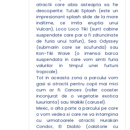
atractii care abia asteapta sa fie
descoperite: Tutuki Splash (este un
impresionant splash slide de la mare
inaltime, ce imita eruptia unui
Vulcan), Loco Loco Tiki (sunt cabine
suspendate care par a fi zdruncinate
de furia unui taifun), Sea Odyssey
(submarin care se scufunda) sau
Kon-Tiki Wave (o imensa barca
suspendata in care vom simti furia
valurilor in timpul unei furtuni
tropicale).
Tot in aceasta zona a parcului vom
gasi si atractii pentru copii mai mici
cum ar fi: Canoes (roller coaster
inconjurat de o vegetatie exotica
luxurianta) sau Waikiki (carusel).
Mexic, o alta parte a parcului pe care
o vom vedea si care ne va intampina
cu urmatoarele atractii: Hurakan
Condor, El Diablo (calatorie cu