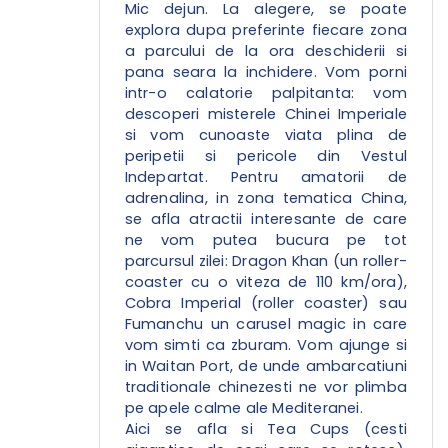
Mic dejun. La alegere, se poate
explora dupa preferinte fiecare zona
a parcului de la ora deschiderii si
pana seara la inchidere. Vom porni
intr-o calatorie palpitanta: vom
descoperi misterele Chinei Imperiale
si vom cunoaste viata plina de
peripetii si pericole din Vestul
Indepartat. Pentru amatorii de
adrenalina, in zona tematica China,
se afla atractii interesante de care
ne vom putea bucura pe tot
parcursul zilei: Dragon Khan (un roller-
coaster cu o viteza de 110 km/ora),
Cobra Imperial (roller coaster) sau
Fumanchu un carusel magic in care
vom simti ca zburam. Vom ajunge si
in Waitan Port, de unde ambarcatiuni
traditionale chinezesti ne vor plimba
pe apele calme ale Mediteranei.
Aici se afla si Tea Cups (cesti