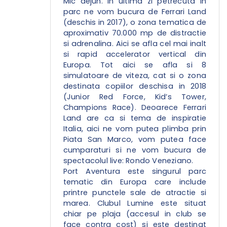
Mic dejun. In ultima zi petrecuta in
parc ne vom bucura de Ferrari Land
(deschis in 2017), o zona tematica de
aproximativ 70.000 mp de distractie
si adrenalina. Aici se afla cel mai inalt
si rapid accelerator vertical din
Europa. Tot aici se afla si 8
simulatoare de viteza, cat si o zona
destinata copiilor deschisa in 2018
(Junior Red Force, Kid’s Tower,
Champions Race). Deoarece Ferrari
Land are ca si tema de inspiratie
Italia, aici ne vom putea plimba prin
Piata San Marco, vom putea face
cumparaturi si ne vom bucura de
spectacolul live: Rondo Veneziano.
Port Aventura este singurul parc
tematic din Europa care include
printre punctele sale de atractie si
marea. Clubul Lumine este situat
chiar pe plaja (accesul in club se
face contra cost) si este destinat