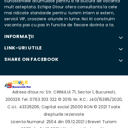
cunostiintele acumulate pentru a te bucura de vacanta
mult asteptata. Echipa Dtour ofera consultanta la cele
mai ridicate standarde pentru: turism intern si extern,
servicii VIP, croaziere oriunde in lume. Noi iti construim
vacanta pas cu pas in functie de fiecare dorinta a ta.
INFORMAŢII
LINK-URI UTILE
SHARE ON FACEBOOK
Adresa
dtour.ro
:
Str. CRINULUI 71
,
Sector 1
,
Bucuresti
,
200326
Tel: 0763 303 322
© 2019. Nr. R.C.: J40/15385/2020,
C.U.I.: 43326206, Capital social 25000 RON © 2021 Toate
drepturile rezervate
Licenta Numarul: 2504 din 09.12.2021 | Brevet Turism: