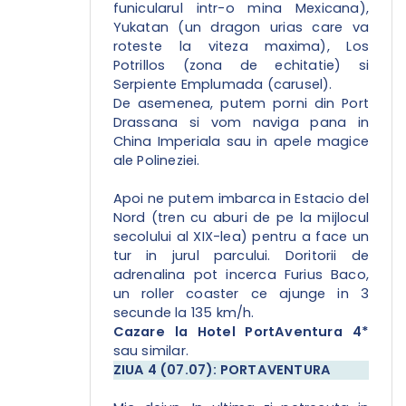
funicularul intr-o mina Mexicana),
Yukatan (un dragon urias care va
roteste la viteza maxima), Los
Potrillos (zona de echitatie) si
Serpiente Emplumada (carusel).
De asemenea, putem porni din Port
Drassana si vom naviga pana in
China Imperiala sau in apele magice
ale Polineziei.
Apoi ne putem imbarca in Estacio del
Nord (tren cu aburi de pe la mijlocul
secolului al XIX-lea) pentru a face un
tur in jurul parcului. Doritorii de
adrenalina pot incerca Furius Baco,
un roller coaster ce ajunge in 3
secunde la 135 km/h.
Cazare la Hotel PortAventura 4*
sau similar.
ZIUA 4 (07.07): PORTAVENTURA