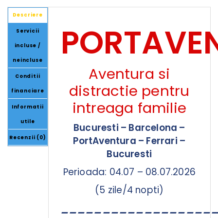
Descriere
PORTAVE
Servicii
incluse /
neincluse
Aventura si
Conditii
distractie pentru
financiare
intreaga familie
Informatii
utile
Bucuresti – Barcelona –
Recenzii (0)
PortAventura – Ferrari –
Bucuresti
Perioada: 04.07 – 08.07.2026
(5 zile/4 nopti)
__________________