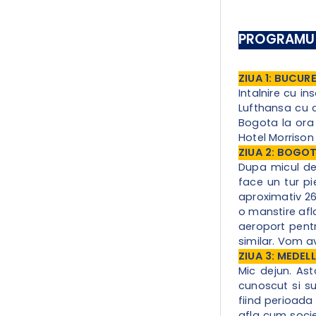
PROGRAMUL
ZIUA 1: BUCU
Intalnire cu i
Lufthansa cu d
Bogota la ora 
Hotel Morrison 
ZIUA 2: BOGOT
Dupa micul de
face un tur pi
aproximativ 26
o manstire afl
aeroport pentr
similar. Vom av
ZIUA 3: MEDELL
Mic dejun. As
cunoscut si su
fiind perioada 
afla cum socie