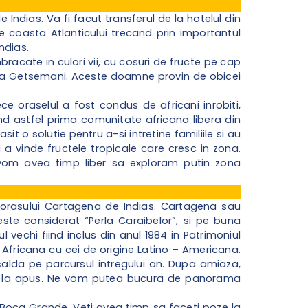
dias. Va fi facut transferul de la hotelul din
coasta Atlanticului trecand prin importantul
ndias.
acate in culori vii, cu cosuri de fructe pe cap
zona Getsemani. Aceste doamne provin de obicei
ce oraselul a fost condus de africani inrobiti,
nd astfel prima comunitate africana libera din
 o solutie pentru a-si intretine familiile si au
a vinde fructele tropicale care cresc in zona.
vom avea timp liber sa exploram putin zona
 orasului Cartagena de Indias. Cartagena sau
te considerat “Perla Caraibelor”, si pe buna
l vechi fiind inclus din anul 1984 in Patrimoniul
 Africana cu cei de origine Latino – Americana.
 calda pe parcursul intregului an. Dupa amiaza,
l la apus. Ne vom putea bucura de panorama
a Boca Grande. Veti avea timp sa faceti poze la