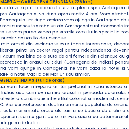
A MARTA – CARTAGENA DE INDIAS (225 km)
ineata vom preda camerele si vom pleca spre Cartagena de In
pre Cartagena si va dura aproximativ 4 ore. Vom strabate 
l Barranquilla, iar dupa amiaza vom ajunge in Cartagena de I
le mai cunoscute simboluri ale Cartagenei sunt doamnele imbr
s. Le vom putea vedea pe strazile orasului in special in 
l numit San Basilio de Palenque.
i mic orasel din vecinatate este foarte interesanta, deoare
liberati printr-un decret regal pentru independenta, deveni
 Acum mai bine de o suta de ani femeile din Palenque au gasit
atoreasca in orasul cu ziduri (Cartagena de Indias) pentru 
and vom ajunge in Cartagena, ne vom caza la hotel si 
are la hotel Capilla del Mar 5* sau similar.
GENA DE INDIAS (tur de oras)
tazi vom face imrepuna un tur pietonal in zona istorica a
Indias asa cum se numea orasul in perioada coloniala, es
l este o combinatie intre stilul colonial si modernist, centru
. Aici convietuiesc in deplina armonie populatia de origine
re cele mai vizitate orase ale tarii si se bucura de o clima
 propunem sa mergem pe o mini-croaziera cu catamaranu
artegena de Indias.
ere locala sau un cocktail, vom admira zgarie norii din zon