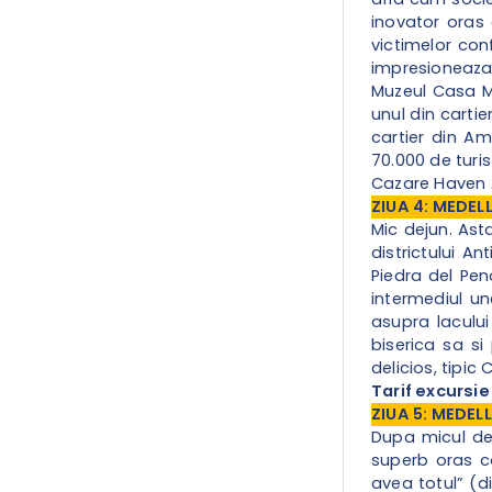
inovator oras 
victimelor conf
impresioneaza 
Muzeul Casa Me
unul din cartie
cartier din Am
70.000 de turis
Cazare Haven A
ZIUA 4: MEDEL
Mic dejun. Ast
districtului A
Piedra del Pen
intermediul un
asupra lacului
biserica sa s
delicios, tipi
Tarif excursie
ZIUA 5: MEDEL
Dupa micul de
superb oras c
avea totul” (d