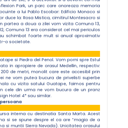
 Inflexion Park, un parc care onoreaza memoria
locuinte a lui Pablo Escobar: Edificio Monaco si
r duce la: Rosa Mistica, cimitirul Montesacro si
In partea a doua a zilei vom vizita Comuna 13,
2002, Comuna 13 era considerat cel mai periculos
s-au schimbat foarte mult si anual aproximativ
tr-o societate.
atape si Piedra del Penol. Vom porni spre Estul
lata in apropiere de orasul Medellin, respectiv:
200 de metri, monolit care este accesibil prin
trei ne vom putea bucura de privelisti superbe
onala cu vizita satului Guatape, faimos pentru
. In cele din urma ne vom bucura de un pranz
gn Hotel 4* sau similar.
o/persoana
ursa interna cu destinatia Santa Marta. Acest
na si se spune despre el ca are “magia de a
a si muntii Sierra Nevada). Unicitatea orasului