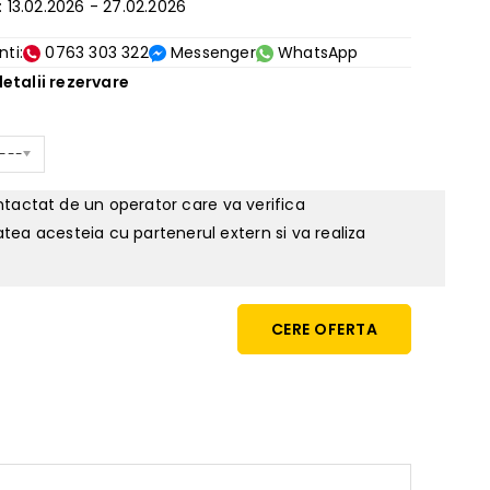
: 13.02.2026 - 27.02.2026
nti:
0763 303 322
Messenger
WhatsApp
etalii rezervare
 ---
ontactat de un operator care va verifica
tatea acesteia cu partenerul extern si va realiza
CERE OFERTA