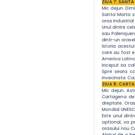
ZIUA 7: SANT
Mic dejun. Dim
Santa Marta s
oras industria
Unul dintre ce
sau Palenquera
dintr-un orase
Istoria acestu
care au fost e
America Latina.
inceput sa cal
Spre seara c
invecinata. Caz
ZIUA 8: CARTA
Mic dejun. As
Cartagena de 
dreptate. Orasu
Mondial UNESCO
Este unul dint
optional, va
orasului nou C
Alaturi de o b