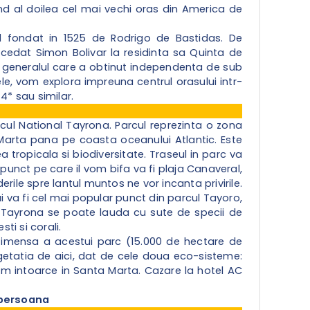
iind al doilea cel mai vechi oras din America de
d fondat in 1525 de Rodrigo de Bastidas. De
cedat Simon Bolivar la residinta sa Quinta de
ta generalul care a obtinut independenta de sub
ele, vom explora impreuna centrul orasului intr-
4* sau similar.
ul National Tayrona. Parcul reprezinta o zona
 Marta pana pe coasta oceanului Atlantic. Este
 tropicala si biodiversitate. Traseul in parc va
 punct pe care il vom bifa va fi plaja Canaveral,
erile spre lantul muntos ne vor incanta privirile.
lui va fi cel mai popular punct din parcul Tayoro,
. Tayrona se poate lauda cu sute de specii de
ti si corali.
a imensa a acestui parc (15.000 de hectare de
vegetatia de aici, dat de cele doua eco-sisteme:
vom intoarce in Santa Marta. Cazare la hotel AC
o/persoana