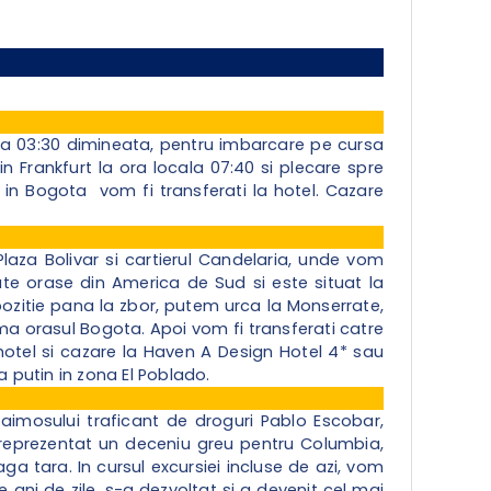
ora 03:30 dimineata, pentru imbarcare pe cursa
n Frankfurt la ora locala 07:40 si plecare spre
 in Bogota vom fi transferati la hotel. Cazare
aza Bolivar si cartierul Candelaria, unde vom
ate orase din America de Sud si este situat la
pozitie pana la zbor, putem urca la Monserrate,
a orasul Bogota. Apoi vom fi transferati catre
hotel si cazare la Haven A Design Hotel 4* sau
a putin in zona El Poblado.
aimosului traficant de droguri Pablo Escobar,
 reprezentat un deceniu greu pentru Columbia,
aga tara. In cursul excursiei incluse de azi, vom
 ani de zile, s-a dezvoltat si a devenit cel mai