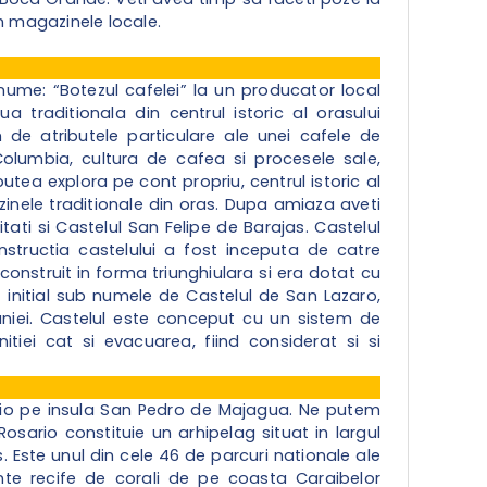
n magazinele locale.
ume: “Botezul cafelei” la un producator local
raditionala din centrul istoric al orasului
e atributele particulare ale unei cafele de
 Columbia, cultura de cafea si procesele sale,
utea explora pe cont propriu, centrul istoric al
nele traditionale din oras. Dupa amiaza aveti
itati si Castelul San Felipe de Barajas. Castelul
nstructia castelului a fost inceputa de catre
e construit in forma triunghiulara si era dotat cu
 initial sub numele de Castelul de San Lazaro,
paniei. Castelul este conceput cu un sistem de
itiei cat si evacuarea, fiind considerat si si
ario pe insula San Pedro de Majagua. Ne putem
osario constituie un arhipelag situat in largul
 Este unul din cele 46 de parcuri nationale ale
nte recife de corali de pe coasta Caraibelor