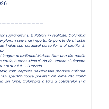
026
___________
 supranumit si El Patron, in realitate, Columbia
 sa exploram cele mai importante puncte de atractie
 Indias sau paradisul corsarilor si al piratilor in
ez.
l leagan al civilizatiei Muisca. Este una din marile
 Paulo, Buenos Aires si Rio de Janeiro si uimeste
nut al aurului - El Dorado.
nilor, vom degusta delicioasele produse culinare
ai spectaculoase privelisti din lume ascultand
 din lume, Columbia, o tara a cotrastelor si a