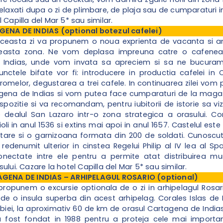
relaxati dupa o zi de plimbare, de plaja sau de cumparaturi i
 Capilla del Mar 5* sau similar.
GENA DE INDIAS (optional botezul cafelei)
aceasta zi va propunem o noua exprienta de vacanta si an
easta zona. Ne vom deplasa impreuna catre o cafeneaua t
Indias, unde vom invata sa apreciem si sa ne bucuram d
Punctele bifate vor fi: introducere in productia cafelei in
romelor, degustarea a trei cafele. In continuarea zilei vom p
gena de Indias si vom putea face cumparaturi de la magazi
ispozitie si va recomandam, pentru iubitorii de istorie sa viz
e dealul San Lazaro intr-o zona strategica a orasului. Co
ioli in anul 1536 si extins mai apoi in anul 1657. Castelul est
litare si o garnizoana formata din 200 de soldati. Cunoscut
redenumit ulterior in cinstea Regelui Philip al IV lea al S
conectate intre ele pentru a permite atat distribuirea mun
ului. Cazare la hotel Capilla del Mar 5* sau similar.
AGENA DE INDIAS – ARHIPELAGUL ROSARIO (optional)
 propunem o excursie optionala de o zi in arhipelagul Ros
de o insula superba din acest arhipelag. Corales Islas de R
iei, la aproximativ 60 de km de orasul Cartagena de Indias.
a fost fondat in 1988 pentru a proteja cele mai importa