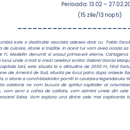
Perioada: 13.02 – 27.02.2
(15 zile/13 nopti)
______________________
umbia este o destinatie asociata adesea doar cu Pablo Escobar
na de culoare, istorie si traditie. In acest tur vom avea ocazia
ar fi:. Medellin denumit si orasul primaverii eterne, Cartagena de
 locul unde a trait si creat celebrul scriitor Gabriel Garcia Marqu
apitala tarii, este situata la o altitudine de 2600 m, fiind fostu
ne ale Americii de Sud, situata pe locul patru dupa orasele Sao
ala, o istorie a conchistadorilor porniti in cautarea
legendarului ti
ta calatorie ne vom bucura de spiritul ospitalier al columbie
 vom servi o cafea de calitate, vom admira unele din cele m
sand Salsa. Vom explora una dintre cele mai captivante tari