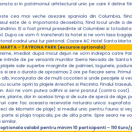
nsta si in patrimoniul arhitectural unic pe care il detine f
ste cea mai veche asezare spaniola din Columbia, fiin
sul este de o importanta deosebita, fiind locul unde a de
andrino. El a fost primul presedinte al Columbiei si totoda
ol. Dupa ce vom fi transferati la hotel si ne vom lasa bagaj
etonal cadrul unui tur pietonal. Cazare AC Hotel Santa Marta 
A MARTA – TAYRONA PARK (excursie optionala)
reme, imediat dupa micul dejun ne vom indrepta catre Parc
e intinde de pe versantii muntilor Sierra Nevada de Santa
plajele sale superbe marginite de palmieri, lagunele, padurea
os si are o durata de aproximav 2 ore pe fiecare sens. Primul
p alb, inconjurata de de multi cocotieri si unde pesajele si ved
 scurte opriri la plajele Arrecifes si Piscinita. Finalul traseu
. Aici ne vom putea odihni si servi pranzul (contra cost)
e, plante, dar in acelasi timp si de sute de specii de alge, pes
ruri care fac aceasta rezervatie naturala unica: suprafat
 zeci de kilometri de plaje) si mediul unic pentru fauna si 
 parte si plaja tropicala, pe de alta parte. Spre seara ne 
 similar.
 optionala valabil pentru minim 10 participanti – 110 Eur