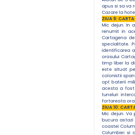
apus si sa va 
Cazare la hotel
ZIUA 9: CARTA
Mic dejun.
In 
renumit in ac
Cartagena de 
specialitate. 
identificarea a
orasului Carta
timp liber la d
este situat p
colonistii span
opt baterii mi
acesta a fost 
tuneluri inter
fortareata oras
ZIUA 10: CART
Mic dejun. Va
bucura astazi 
coastei Columb
Columbiei si 