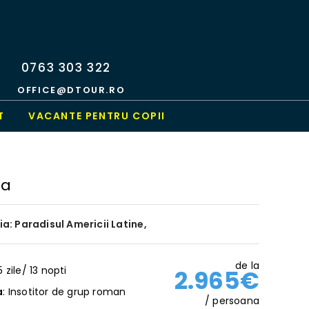
0763 303 322
OFFICE@DTOUR.RO
T
VACANTE PENTRU COPII
ia
a: Paradisul Americii Latine,
de la
15 zile/ 13 nopti
2.965€
a
: Insotitor de grup roman
/ persoana