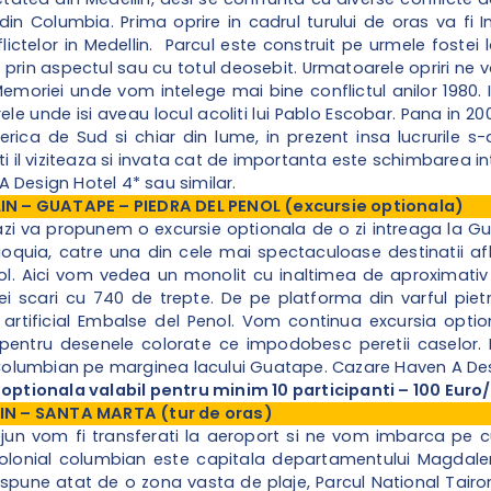
din Columbia. Prima oprire in cadrul turului de oras va fi
lictelor in Medellin. Parcul este construit pe urmele fostei 
prin aspectul sau cu totul deosebit. Urmatoarele opriri ne vo
moriei unde vom intelege mai bine conflictul anilor 1980. 
rele unde isi aveau locul acoliti lui Pablo Escobar. Pana in 
erica de Sud si chiar din lume, in prezent insa lucrurile 
ti il viziteaza si invata cat de importanta este schimbarea in
 Design Hotel 4* sau similar.
LIN – GUATAPE – PIEDRA DEL PENOL (excursie optionala)
azi va propunem o excursie optionala de o zi intreaga la Gu
ntioquia, catre una din cele mai spectaculoase destinatii af
ol. Aici vom vedea un monolit cu inaltimea de aproximativ 
ei scari cu 740 de trepte. De pe platforma din varful pie
 artificial Embalse del Penol. Vom continua excursia opti
i pentru desenele colorate ce impodobesc peretii caselor
c Columbian pe marginea lacului Guatape. Cazare Haven A Desi
 optionala valabil pentru minim 10 participanti – 100 Eur
LIN – SANTA MARTA (tur de oras)
jun vom fi transferati la aeroport si ne vom imbarca pe c
olonial columbian este capitala departamentului Magdale
ispune atat de o zona vasta de plaje, Parcul National Tairon