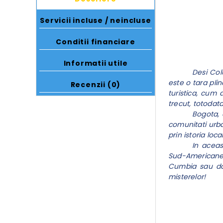
Servicii incluse / neincluse
Conditii financiare
Informatii utile
Desi Col
este o tara pli
Recenzii (0)
turistica, cum 
trecut, totodata
Bogota, c
comunitati urba
prin istoria loc
In aceas
Sud-Americane,
Cumbia sau dan
misterelor!