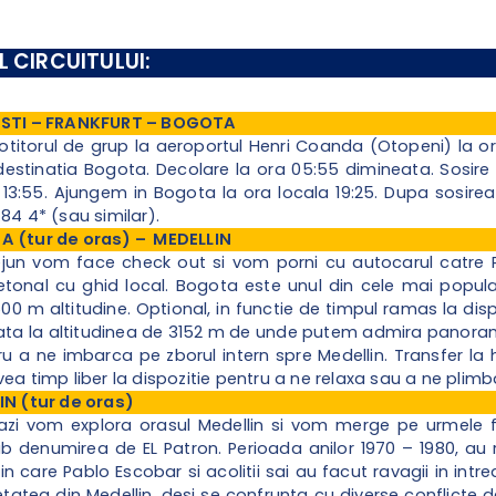
 CIRCUITULUI:
RESTI – FRANKFURT – BOGOTA
nsotitorul de grup la aeroportul Henri Coanda (Otopeni) la 
estinatia Bogota. Decolare la ora 05:55 dimineata. Sosire i
13:55. Ajungem in Bogota la ora locala 19:25. Dupa sosirea
84 4* (sau similar).
A (tur de oras) – MEDELLIN
jun vom face check out si vom porni cu autocarul catre Pl
etonal cu ghid local. Bogota este unul din cele mai popul
00 m altitudine. Optional, in functie de timpul ramas la dis
ata la altitudinea de 3152 m de unde putem admira panoram
u a ne imbarca pe zborul intern spre Medellin. Transfer la 
ea timp liber la dispozitie pentru a ne relaxa sau a ne plimb
IN (tur de oras)
tazi vom explora orasul Medellin si vom merge pe urmele f
b denumirea de EL Patron. Perioada anilor 1970 – 1980, au
in care Pablo Escobar si acolitii sai au facut ravagii in intre
tatea din Medellin, desi se confrunta cu diverse conflicte de