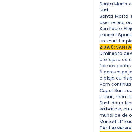
Santa Marta co
Sud.
Santa Marta e
asemenea, ora
San Pedro Alej
Imperiul Spani
un scurt tur pi
ZIUA 6: SANT
Dimineata dev
protejata ce s
faimos pentru 
fi parcurs pe j
o plaja cu nisi
Vom continua cu
Capul San Juan
pasari, mamifer
Sunt doua luc
salbaticie, cu
muntii pe de o
Marriott 4* sau
Tarif excursie