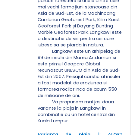
parcuri forestiere si unele dintre cele
mai vechi formațiuni stancoase din
Asia de Sud-Est, de la Machincang
Cambrian Geoforest Park, Kilim Karst
Geoforest Park și Dayang Bunting
Marble Geoforest Park, Langkawi este
o destinatie de vis pentru cei care
iubesc sa se piarda in natura.
Langkawi este un arhipelag de
99 de insule din Marea Andaman si
este primul Geoparc Global
recunoscut UNESCO din Asia de Sud-
Est din 2007. Peisajul carstic al insulei
a fost modelat de eroziunea si
formarea rocilor inca de acum 550
de milioane de ani.
Va propunem mai jos doua
variante la plaja in Langkawi in
combinatie cu un hotel central din
Kuala Lumpur
Varianta de plaja 1: ALOFT