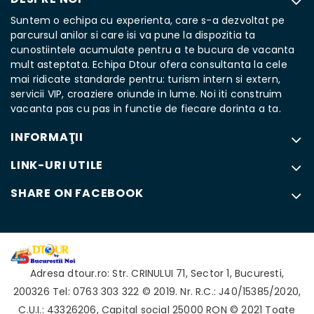
Suntem o echipa cu experienta, care s-a dezvoltat pe
parcursul anilor si care isi va pune la dispozitia ta
cunostiintele acumulate pentru a te bucura de vacanta
mult asteptata. Echipa Dtour ofera consultanta la cele
mai ridicate standarde pentru: turism intern si extern,
servicii VIP, croaziere oriunde in lume. Noi iti construim
vacanta pas cu pas in functie de fiecare dorinta a ta.
INFORMAŢII
LINK-URI UTILE
SHARE ON FACEBOOK
Adresa
dtour.ro
:
Str. CRINULUI 71
,
Sector 1
,
Bucuresti
,
200326
Tel: 0763 303 322
© 2019. Nr. R.C.: J40/15385/2020,
C.U.I.: 43326206, Capital social 25000 RON © 2021 Toate