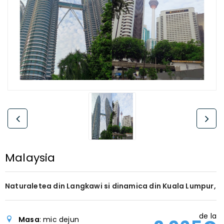
Malaysia
Naturaletea din Langkawi si dinamica din Kuala Lumpur,
de la
Masa
: mic dejun