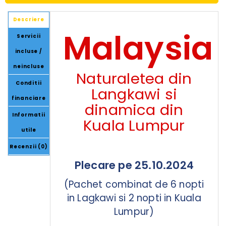
Descriere
Malaysia
Servicii
incluse /
neincluse
Naturaletea din
Conditii
Langkawi si
financiare
dinamica din
Informatii
Kuala Lumpur
utile
Recenzii (0)
Plecare pe 25.10.2024
(Pachet combinat de 6 nopti
in Lagkawi si 2 nopti in Kuala
Lumpur)