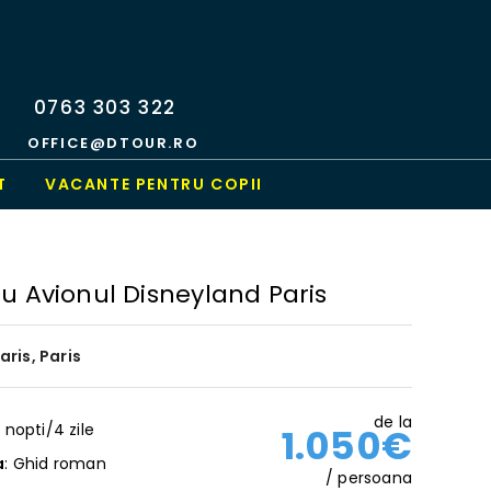
0763 303 322
OFFICE@DTOUR.RO
T
VACANTE PENTRU COPII
Cu Avionul Disneyland Paris
ris, Paris
de la
3 nopti/4 zile
1.050€
a
: Ghid roman
/ persoana