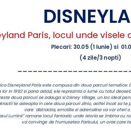
DISNEYL
yland Paris, locul unde visele c
Plecari: 30.05 (1 Iunie) si 01
(4 zile/3 nopti)
______________________
ca Disneyland Paris este compusa din doua parcuri tematice: Di
lor in 1992 si pana astazi, ele reprezinta o lume cu totul deosebi
este doua parcuri se adauga si Disney Village, un loc ideal pent
tractii te asteapta in cele doua parcuri zilnic, astfel incat sa 
care distractia, emotiile si adrenalina va vor oferi 
rasul Luminii” ramane locul fantastic unde istoria se imbina cu 
va convinge de frumusetea Parisului, un oras care te