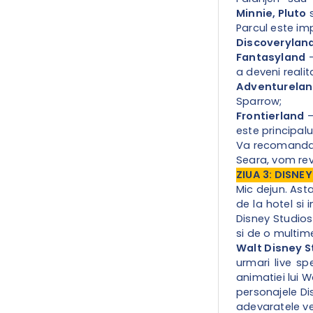
Minnie, Pluto
Parcul este imp
Discoverylan
Fantasyland
–
a deveni realit
Adventurela
Sparrow;
Frontierland
–
este principal
Va recomandam s
Seara, vom rev
ZIUA 3: DISNE
Mic dejun.
Asta
de la hotel si 
Disney Studios
si de o multim
Walt Disney S
urmari live s
animatiei lui W
personajele Di
adevaratele ve