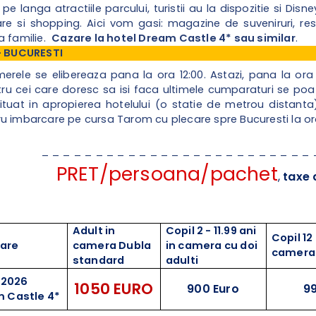
 langa atractiile parcului, turistii au la dispozitie si Disn
are si shopping. Aici vom gasi: magazine de suveniruri, re
a familie.
Cazare la hotel
Dream Castle 4*
sau similar
.
 – BUCURESTI
erele se elibereaza pana la ora 12:00. Astazi, pana la ora t
ntru cei care doresc sa isi faca ultimele cumparaturi se po
ituat in apropierea hotelului (o statie de metrou distanta).
 imbarcare pe cursa Tarom cu plecare spre Bucuresti la ora lo
_ _ _ _ _ _ _ _ _ _ _ _ _ _ _ _ _ _ _ _ _ _ _ _ _
PRET/persoana/pachet
,
taxe 
Adult in
Copil 2 - 11.99 ani
Copil 12 
care
camera Dubla
in camera cu doi
camera 
standard
adulti
.2026
1050 EURO
900 Euro
99
m Castle 4*