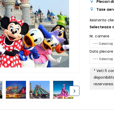
Plecari d
Taxe aer
Asistenta clie
Selecteaza d
Nr. camere
--- Selectaţi
Data plecare
--- Selectaţi
* Veti fi c
disponibili
rezervarea.