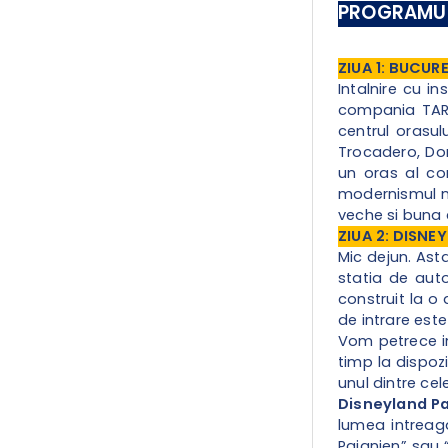
PROGRAMUL
ZIUA 1: BUCURE
Intalnire cu i
compania TAROM
centrul orasul
Trocadero, Dom
un oras al con
modernismul no
veche si buna 
ZIUA 2: DISNE
Mic dejun.
Asta
statia de auto
construit la o 
de intrare est
Vom petrece in
timp la dispozi
unul dintre cel
Disneyland P
lumea intreaga
Paianjen” sau 