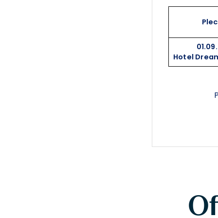
Ple
01.09
Hotel Drea
P
Of