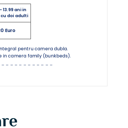
- 13.99 ani in
cu doi adulti
0 Euro
l integral pentru camera dubla.
ce in camera family (bunkbeds).
_ _ _ _ _ _ _ _ _ _ _ _ _
are