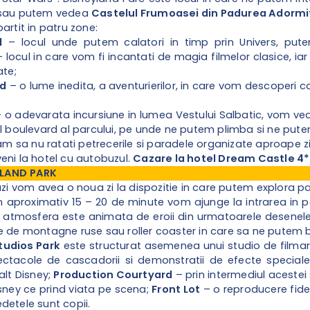
sau putem vedea
Castelul Frumoasei din Padurea Adormi
artit in patru zone:
d
– locul unde putem calatori in timp prin Univers, put
 locul in care vom fi incantati de magia filmelor clasice, ia
ate;
nd
– o lume inedita, a aventurierilor, in care vom descoperi ca
 o adevarata incursiune in lumea Vestului Salbatic, vom ve
ul boulevard al parcului, pe unde ne putem plimba si ne put
a nu ratati petrecerile si paradele organizate aproape zilnic
eni la hotel cu autobuzul.
Cazare la hotel
Dream Castle 4*
YLAND PARK
zi vom avea o noua zi la dispozitie in care putem explora p
in aproximativ 15 – 20 de minute vom ajunge la intrarea in parc
 atmosfera este animata de eroii din urmatoarele desenele 
e de montagne ruse sau roller coaster in care sa ne putem 
tudios Park
este structurat asemenea unui studio de filmari
pectacole de cascadorii si demonstratii de efecte special
alt Disney;
Production Courtyard
– prin intermediul acestei 
sney ce prind viata pe scena;
Front Lot
– o reproducere fide
detele sunt copii.