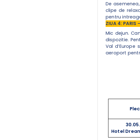
De asemenea, pe
clipe de relax
pentru intreag
ZIUA 4: PARIS
Mic dejun.
Cam
dispozitie. Pe
Val d’Europe s
aeroport pentru
Ple
30.05
Hotel Drea