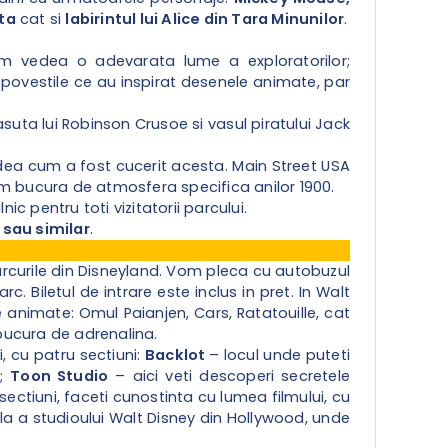
ta
cat si
labirintul lui Alice din Tara Minunilor
.
em vedea o adevarata lume a exploratorilor;
r povestile ce au inspirat desenele animate, par
suta lui Robinson Crusoe si vasul piratului Jack
dea cum a fost cucerit acesta. Main Street USA
em bucura de atmosfera specifica anilor 1900.
 pentru toti vizitatorii parcului.
sau similar
.
arcurile din Disneyland. Vom pleca cu autobuzul
. Biletul de intrare este inclus in pret. In Walt
animate: Omul Paianjen, Cars, Ratatouille, cat
bucura de adrenalina.
, cu patru sectiuni:
Backlot
– locul unde puteti
e;
Toon Studio
– aici veti descoperi secretele
sectiuni, faceti cunostinta cu lumea filmului, cu
la a studioului Walt Disney din Hollywood, unde