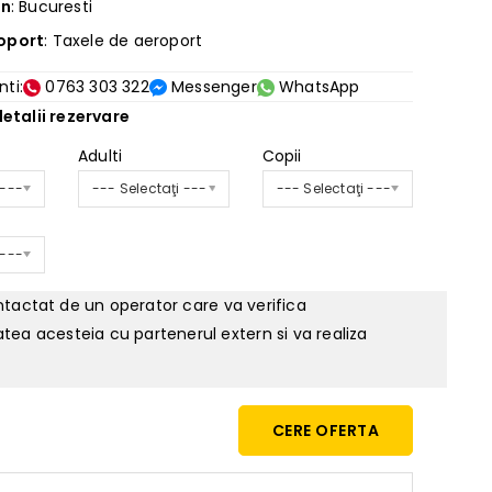
in
: Bucuresti
oport
: Taxele de aeroport
nti:
0763 303 322
Messenger
WhatsApp
etalii rezervare
Adulti
Copii
 ---
--- Selectaţi ---
--- Selectaţi ---
 ---
ontactat de un operator care va verifica
tatea acesteia cu partenerul extern si va realiza
CERE OFERTA