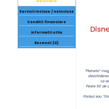
Descriere
Servicii incluse / neincluse
Conditii financiare
Disne
Informatii utile
Recenzii (0)
“Planeta” magi
deschiderea 
La ac
Peste 50 de a
Parisul sau “O