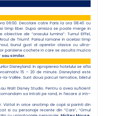
ora 06:00. Decolare catre Paris la ora 08:40 cu
l si timp liber. Dupa amiaza se poate merge in
obiective ale “orasului lumina”: Turnul Eiffel,
Arcul de Triumf. Parisul ramane in acelasi timp
oul, bunul gust al operelor clasice cu ultra-
lor pariziene cochete in care se asculta muzica
*
sau similar.
lor Disneyland. In apropierea hotelului se afla
proximativ 15 – 20 de minute. Disneyland este
e-la-Vallée. Sunt doua parcuri tematice, biletul
sau Walt Disney Studio. Pentru a avea suficient
comandam sa intrati pe rand, in fiecare zi intr-
 Vizitat in orice anotimp de copii si parinti din
e cat si cu personaje recente din “Cars”, “Omul
talni cu urmatoarele personaje:
Mickey Mouse,