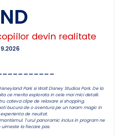
AND
opiilor devin realitate
.09.2026
___________
sneyland Park si Walt Disney Studios Park. De la
ta ce merita explorata in cele mai mici detalii.
ru cateva clipe de relaxare si shopping.
te poti bucura de o aventura pe un taram magic in
o experienta de neuitat.
romantismul. Turul panoramic inclus in program ne
 uimeste la fiecare pas.