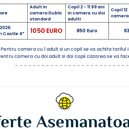
Adult in
Copil 2 - 11.99 ani
Copil 12 
care
camera Dubla
in camera cu doi
camera 
standard
adulti
.2026
1050 EURO
850 Euro
93
m Castle 4*
Pentru camera cu 1 adult si un copil se va achita tarifu
entru camera cu doi adult si doi copii cazarea se va fa
_ _ _ _ _ _ _ _ _ _ _ _ _ _ _ _ _ _ _ _ _ _ _ _ _ 
erte Asemanato