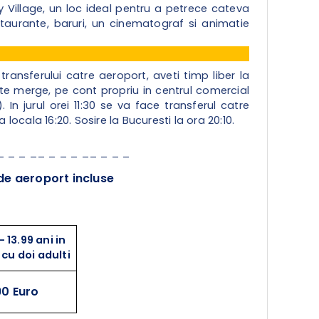
ey Village, un loc ideal pentru a petrece cateva
staurante, baruri, un cinematograf si animatie
ransferului catre aeroport, aveti timp liber la
ate merge, pe cont propriu in centrul comercial
 In jurul orei 11:30 se va face transferul catre
cala 16:20. Sosire la Bucuresti la ora 20:10.
 _ _ _ __ _ _ _ __ _ _ _
de aeroport incluse
- 13.99 ani in
cu doi adulti
0 Euro