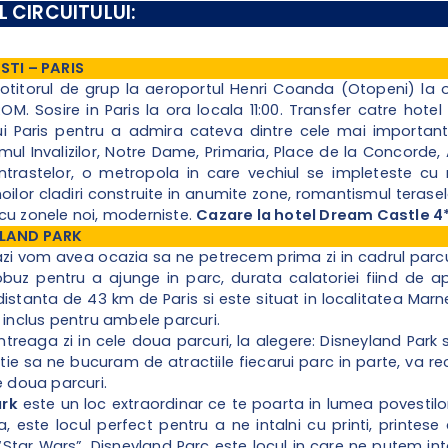
 CIRCUITULUI:
STI – PARIS
nsotitorul de grup la aeroportul Henri Coanda (Otopeni) la 
. Sosire in Paris la ora locala 11:00. Transfer catre hote
ui Paris pentru a admira cateva dintre cele mai importante 
ul Invalizilor, Notre Dame, Primaria, Place de la Concorde, 
trastelor, o metropola in care vechiul se impleteste cu n
ilor cladiri construite in anumite zone, romantismul terase
cu zonele noi, moderniste.
Cazare la hotel
Dream Castle 4
YLAND PARK
zi vom avea ocazia sa ne petrecem prima zi in cadrul parcuri
buz pentru a ajunge in parc, durata calatoriei fiind de a
distanta de 43 km de Paris si este situat in localitatea Marn
e inclus pentru ambele parcuri.
treaga zi in cele doua parcuri, la alegere: Disneyland Park 
tie sa ne bucuram de atractiile fiecarui parc in parte, va re
e doua parcuri.
ark
este un loc extraordinar ce te poarta in lumea povestilor.
, este locul perfect pentru a ne intalni cu printi, printes
“Star Wars”. Disneyland Parc este locul in care ne putem in