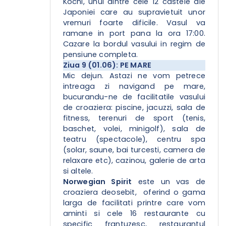
Kochi, unul dintre cele 12 castele ale
Japoniei care au supravietuit unor
vremuri foarte dificile. Vasul va
ramane in port pana la ora 17:00.
Cazare la bordul vasului in regim de
pensiune completa.
Ziua 9 (01.06): PE MARE
Mic dejun. Astazi ne vom petrece
intreaga zi navigand pe mare,
bucurandu-ne de facilitatile vasului
de croaziera: piscine, jacuzzi, sala de
fitness, terenuri de sport (tenis,
baschet, volei, minigolf), sala de
teatru (spectacole), centru spa
(solar, saune, bai turcesti, camera de
relaxare etc), cazinou, galerie de arta
si altele.
Norwegian Spirit
este un vas de
croaziera deosebit, oferind o gama
larga de facilitati printre care vom
aminti si cele 16 restaurante cu
specific frantuzesc, restaurantul