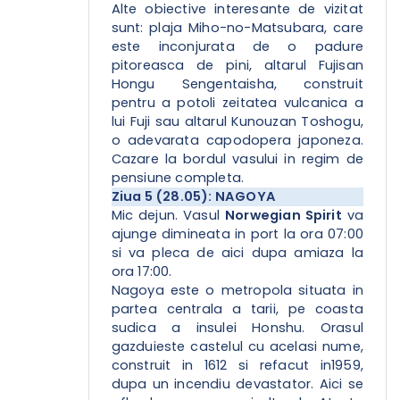
Alte obiective interesante de vizitat
sunt: plaja Miho-no-Matsubara, care
este inconjurata de o padure
pitoreasca de pini, altarul Fujisan
Hongu Sengentaisha, construit
pentru a potoli zeitatea vulcanica a
lui Fuji sau altarul Kunouzan Toshogu,
o adevarata capodopera japoneza.
Cazare la bordul vasului in regim de
pensiune completa.
Ziua 5 (28.05): NAGOYA
Mic dejun. Vasul
Norwegian Spirit
va
ajunge dimineata in port la ora 07:00
si va pleca de aici dupa amiaza la
ora 17:00.
Nagoya este o metropola situata in
partea centrala a tarii, pe coasta
sudica a insulei Honshu. Orasul
gazduieste castelul cu acelasi nume,
construit in 1612 si refacut in1959,
dupa un incendiu devastator. Aici se