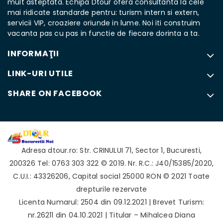
mult asteptata. Echipa Dtour ofera consultanta la cele
mai ridicate standarde pentru: turism intern si extern,
servicii VIP, croaziere oriunde in lume. Noi iti construim
vacanta pas cu pas in functie de fiecare dorinta a ta.
INFORMAŢII
LINK-URI UTILE
SHARE ON FACEBOOK
Adresa
dtour.ro
:
Str. CRINULUI 71
,
Sector 1
,
Bucuresti
,
200326
Tel: 0763 303 322
© 2019. Nr. R.C.: J40/15385/2020,
C.U.I.: 43326206, Capital social 25000 RON © 2021 Toate
drepturile rezervate
Licenta Numarul: 2504 din 09.12.2021 | Brevet Turism:
nr.26211 din 04.10.2021 | Titular – Mihalcea Diana