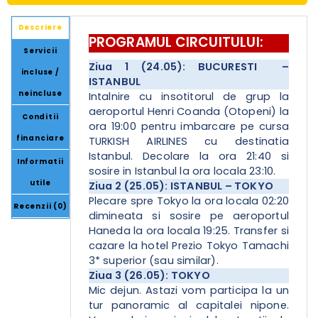
Descriere
PROGRAMUL CIRCUITULUI:
Servicii
Ziua 1 (24.05): BUCURESTI –
incluse /
ISTANBUL
neincluse
Intalnire cu insotitorul de grup la
aeroportul Henri Coanda (Otopeni) la
Conditii
ora 19:00 pentru imbarcare pe cursa
financiare
TURKISH AIRLINES cu destinatia
Istanbul. Decolare la ora 21:40 si
Informatii
sosire in Istanbul la ora locala 23:10.
utile
Ziua 2 (25.05): ISTANBUL – TOKYO
Plecare spre Tokyo la ora locala 02:20
Recenzii (0)
dimineata si sosire pe aeroportul
Haneda la ora locala 19:25. Transfer si
cazare la hotel Prezio Tokyo Tamachi
3* superior (sau similar).
Ziua 3 (26.05): TOKYO
Mic dejun. Astazi vom participa la un
tur panoramic al capitalei nipone.