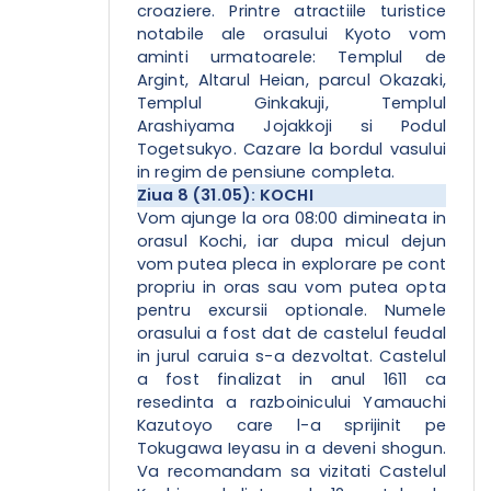
croaziere. Printre atractiile turistice
notabile ale orasului Kyoto vom
aminti urmatoarele: Templul de
Argint, Altarul Heian, parcul Okazaki,
Templul Ginkakuji, Templul
Arashiyama Jojakkoji si Podul
Togetsukyo. Cazare la bordul vasului
in regim de pensiune completa.
Ziua 8 (31.05): KOCHI
Vom ajunge la ora 08:00 dimineata in
orasul Kochi, iar dupa micul dejun
vom putea pleca in explorare pe cont
propriu in oras sau vom putea opta
pentru excursii optionale. Numele
orasului a fost dat de castelul feudal
in jurul caruia s-a dezvoltat. Castelul
a fost finalizat in anul 1611 ca
resedinta a razboinicului Yamauchi
Kazutoyo care l-a sprijinit pe
Tokugawa Ieyasu in a deveni shogun.
Va recomandam sa vizitati Castelul