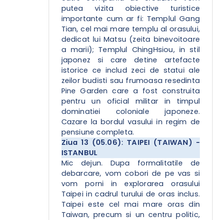
putea vizita obiective turistice
importante cum ar fi: Templul Gang
Tian, cel mai mare templu al orasului,
dedicat lui Matsu (zeita binevoitoare
a marii); Templul ChingHsiou, in stil
japonez si care detine artefacte
istorice ce includ zeci de statui ale
zeilor budisti sau frumoasa resedinta
Pine Garden care a fost construita
pentru un oficial militar in timpul
dominatiei coloniale japoneze.
Cazare la bordul vasului in regim de
pensiune completa.
Ziua 13 (05.06): TAIPEI (TAIWAN) -
ISTANBUL
Mic dejun. Dupa formalitatile de
debarcare, vom cobori de pe vas si
vom porni in explorarea orasului
Taipei in cadrul turului de oras inclus.
Taipei este cel mai mare oras din
Taiwan, precum si un centru politic,