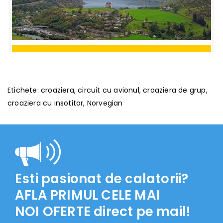
Rezerva
Croaziera Fiordurile Norvegiene - 31 mai 2025
Etichete:
croaziera
,
circuit cu avionul
,
croaziera de grup
,
1.895€
croaziera cu insotitor
,
Norvegian
Esti pasionat de calatorii?
AFLA PRIMUL CELE MAI
NOI OFERTE
direct pe mail!