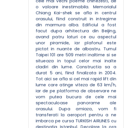
cele mai vechi poeme chinezesti, de
o valoare inestimabila. Memorialul
Chiang Kai-shek se afla in centrul
orasului, fiind construit in intregime
din marmura alba. Edificiul a fost
facut dupa arhitectura din Beijing,
avand patru laturi ce au aspectul
unor piramide, iar plafonul este
pictat in nuante de albastru. Turnul
Taipei 101 are 509 metri inaltime si se
situeaza in topul celor mai inalte
cladiri din lume. Constructia sa a
durat 5 ani, fiind finalizata in 2004.
Tot aici se afla si cel mai rapid lift din
lume care atinge viteza de 63 km/h,
iar de pe platforma de observare ne
vom putea bucura de cele mai
spectaculoase panorame ale
orasului. Dupa amiaza, vom fi
transferati la aeroport pentru a ne
imbarca pe cursa TURKISH AIRLINES cu
destinatia Istanbul. Decolare la ora