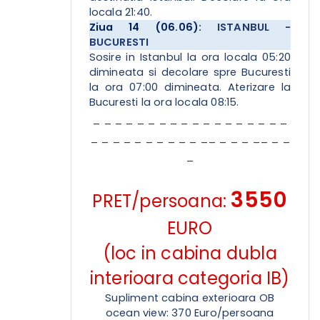
locala 21:40.
Ziua 14 (06.06):
ISTANBUL -
BUCURESTI
Sosire in Istanbul la ora locala 05:20
dimineata si decolare spre Bucuresti
la ora 07:00 dimineata. Aterizare la
Bucuresti la ora locala 08:15.
_ _ _ _ _ _ _ _ _ _ _ _ _ _ _ _ _ _
_ _ _ _ _ _ _ _ _ _ __ _ _ _ __ _ _
_
3550
PRET/persoana:
EURO
(loc in cabina dubla
interioara categoria IB)
Supliment cabina exterioara OB
ocean view: 370 Euro/persoana