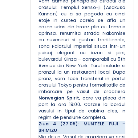
Vom admira principalele atractii ale
orasului: Templul Senso-ji (Asakusa
Kannon) cu a sa pagoda cu cinci
etaje in curtea careia se afla un
cazan urias din bronz plin cu tamaie
aprinsa, renumita strada Nakamise
cu suveniruri si gustari traditionale,
zona Palatului Imperial situat intr-un
peisaj elegant cu iazuri si pini,
bulevardul Ginza – comparabil cu 5th
Avenue din New York. Turul include si
pranzul la un restaurant local. Dupa
pranz, vom face transferul in portul
orasului Tokyo pentru formalitatile de
imbarcare pe vasul de croaziera
Norwegian Spirit,
care va pleca din
port la ora 19:00. Cazare la bordul
vasului in tipul de cabina ales, in
regim de pensiune completa.
Ziua 4 (27.05): MUNTELE FUJI –
SHIMIZU
Mic dejun. Vasul de croaziera va sosi