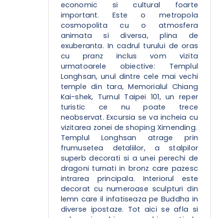
economic si cultural foarte
important. Este o metropola
cosmopolita cu o atmosfera
animata si diversa, plina de
exuberanta. In cadrul turului de oras
cu pranz inclus vom vizita
urmatoarele obiective: Templul
Longhsan, unul dintre cele mai vechi
temple din tara, Memorialul Chiang
Kai-shek, Turnul Taipei 101, un reper
turistic ce nu poate trece
neobservat. Excursia se va incheia cu
vizitarea zonei de shoping Ximending.
Templul Longhsan atrage prin
frumusetea detaliilor, a stalpilor
superb decorati si a unei perechi de
dragoni turnati in bronz care pazesc
intrarea principala. Interiorul este
decorat cu numeroase sculpturi din
lemn care il infatiseaza pe Buddha in
diverse ipostaze. Tot aici se afla si