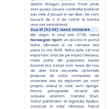
asiatic Shogun, piscina Trivoli unde
vom putea savura cocktailul preferat
sau cele 4 jacuzzi in aer liber. Ne vom
bucura de o zi de rasfat la bordul
unui vas senzational.
Ziua 10 (02.06): NAHA OKINAWA
Mic dejun. In jurul orei 07:30, vasul
Norwegian Spirit
va acosta in portul
Naha Okinawa si va ramane aici
pana la ora 19:00. Naha este cel mai
important oras de pe insula Okinawa,
mare parte din populatia insulei
locuind aici. Astazi vom avea din nou
de ales intre excursiile optionale
propuse de catre compania de
croaziere sau sa exploram pe cont
propriu orasul in care vom ajunge.
Printre principalele atractii ale
orasului amintim: Castelul Shuri,
fostul parlament al regatului Ryukyu,
construit in stilul Okinawa, Parcul