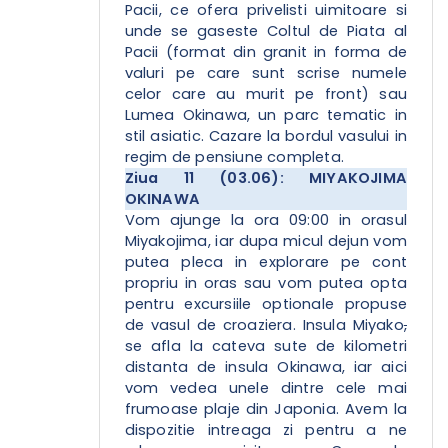
Pacii, ce ofera privelisti uimitoare si
unde se gaseste Coltul de Piata al
Pacii (format din granit in forma de
valuri pe care sunt scrise numele
celor care au murit pe front) sau
Lumea Okinawa, un parc tematic in
stil asiatic. Cazare la bordul vasului in
regim de pensiune completa.
Ziua 11 (03.06): MIYAKOJIMA
OKINAWA
Vom ajunge la ora 09:00 in orasul
Miyakojima, iar dupa micul dejun vom
putea pleca in explorare pe cont
propriu in oras sau vom putea opta
pentru excursiile optionale propuse
de vasul de croaziera. Insula Miyako
,
se afla la cateva sute de kilometri
distanta de insula Okinawa, iar aici
vom vedea unele dintre cele mai
frumoase plaje din Japonia. Avem la
dispozitie intreaga zi pentru a ne