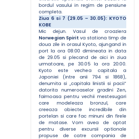
bordul vasului in regim de pensiune
completa.
Ziua 6 si 7 (29.05 – 30.05): KYOTO
KOBE
Mic dejun. Vasul de croaziera
Norwegian Spirit
va stationa timp de
doua zile in orasul Kyoto, ajungand in
port la ora 08:00 dimineata in data
de 29.05 si plecand de aici in ziua
urmatoare, pe 30.05 la ora 20:00.
Kyoto este vechea capitala a
Japoniei (intre anii 794 si 1868),
denumita si „capitala linistii si pacii”
datorita numeroaselor gradini Zen,
faimoasa pentru vechii mestesugari
care modeleaza bronzul, care
creeaza obiecte incredibile din
portelan si care fac minuni din firele
de matase. Vom avea de optat
pentru diverse excursii optionale
propuse de catre compania de