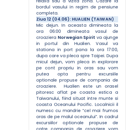
relaxa sau a vizita zona. Cazare la
bordul vasului in regim de pensiune
completa.
Ziua 12 (04.06): HUALIEN (TAIWAN)
Mic dejun. In aceasta dimineata la
ora 06:00 dimineata vasul de
croaziera
Norwegian Spirit
va ajunge
in portul din Hualien. Vasul va
stationa in port pana la ora 17:00,
dupa care va pleca spre Taipei. Dupa
micul dejun, vom pleca in explorare
pe cont propriu in oras sau vom
putea opta pentru excursiile
optionale propuse de compania de
croaziere. Hualien este un orasel
pitoresc aflat pe coasta estica a
Taiwanului, fiind situat intre munte si
coasta Oceanului Pacific. Localnicii il
numesc cu mandrie “cel mai frumos
oras de pe malul oceanului”. In cadrul
excursiilor optionale propuse de
catre compania de croaziere vom