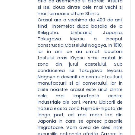
afla de asemenea si altarele: Atsuta
si Ise, doua dintre cele mai vechi si
mai faimoase altare Shinto.
Orasul are o vechime de 400 de ani,
fiind intemeiat dupa batalia de la
Sekigaha. Unificand Japonia,
Tokugawa Ieyasu a inceput
constructia Castelului Nagoya, in 1610,
iar in anii ce au urmat locuitorii
fostului oras Kiyosu s-au mutat in
zona din jurul castelului. Sub
conducerea lui Tokugawa Ieyasu,
Nagoya a devenit un centru al culturii,
manufacturii si al comertului, iar in
zilele noastre orasul este unul dintre
cele mai importante centre
industriale ale tarii. Pentru iubitorii de
natura exista zona Fujimae-higata de
langa port, cel mai mare loc din
Japonia in care se opresc pasarile
migratoare. Vom avea de ales intre
excursiile optionale oferite. Cazare la