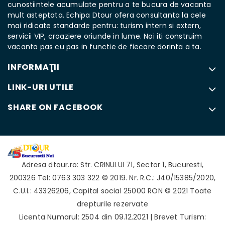
cunostiintele acumulate pentru a te bucura de vacanta
mult asteptata. Echipa Dtour ofera consultanta la cele
mai ridicate standarde pentru: turism intern si extern,
servicii VIP, croaziere oriunde in lume. Noi iti construim
vacanta pas cu pas in functie de fiecare dorinta a ta.
INFORMAŢII
LINK-URI UTILE
SHARE ON FACEBOOK
Adresa
dtour.ro
:
Str. CRINULUI 71
,
Sector 1
,
Bucuresti
,
200326
Tel: 0763 303 322
© 2019. Nr. R.C.: J40/15385/2020,
C.U.I.: 43326206, Capital social 25000 RON © 2021 Toate
drepturile rezervate
Licenta Numarul: 2504 din 09.12.2021 | Brevet Turism: