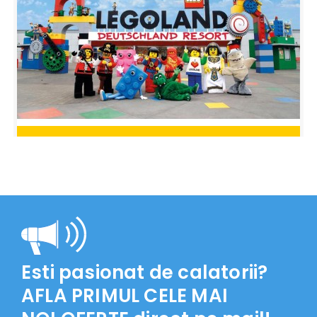
Rezerva
LEGOLAND Windsor Park
35€
80€
Esti pasionat de calatorii?
AFLA PRIMUL CELE MAI