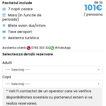
de la
Pachetul include
101€
7 nopti cazare
/ persoana
Masa (in functie de
perioada)
Bilete avion dus/intors
Taxe aeroport
Asistenta turistica
Asistenta clienti:
0763 303 322
WhatsApp
Selecteaza detalii rezervare
Adulti
--- Selectaţi ---
Copii
--- Selectaţi ---
* Veti fi contactat de un operator care va verifica
disponibilitatea acesteia cu partenerul extern si va
realiza rezervarea.