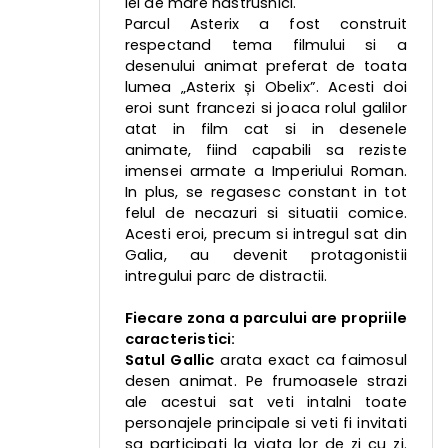
lei de mare nastrusnici.
Parcul Asterix a fost construit
respectand tema filmului si a
desenului animat preferat de toata
lumea „Asterix și Obelix”. Acesti doi
eroi sunt francezi si joaca rolul galilor
atat in film cat si in desenele
animate, fiind capabili sa reziste
imensei armate a Imperiului Roman.
In plus, se regasesc constant in tot
felul de necazuri si situatii comice.
Acesti eroi, precum si intregul sat din
Galia, au devenit protagonistii
intregului parc de distractii.
Fiecare zona a parcului are propriile
caracteristici:
Satul Gallic
arata exact ca faimosul
desen animat. Pe frumoasele strazi
ale acestui sat veti intalni toate
personajele principale si veti fi invitati
sa participati la viata lor de zi cu zi.