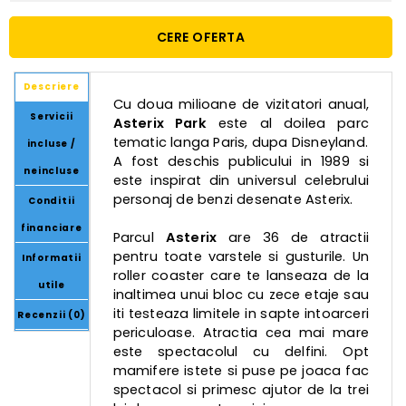
CERE OFERTA
Descriere
Cu doua milioane de vizitatori anual,
Servicii
Asterix Park
este al doilea parc
tematic langa Paris, dupa Disneyland.
incluse /
A fost deschis publicului in 1989 si
neincluse
este inspirat din universul celebrului
personaj de benzi desenate Asterix.
Conditii
financiare
Parcul
Asterix
are 36 de atractii
pentru toate varstele si gusturile. Un
Informatii
roller coaster care te lanseaza de la
utile
inaltimea unui bloc cu zece etaje sau
iti testeaza limitele in sapte intoarceri
Recenzii (0)
periculoase. Atractia cea mai mare
este spectacolul cu delfini. Opt
mamifere istete si puse pe joaca fac
spectacol si primesc ajutor de la trei