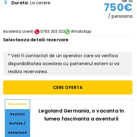
de la
Durata
: La cerere
750€
/ persoana
Asistenta clienti:
0763 303 322
WhatsApp
Selecteaza detalii rezervare
* Veti fi contactat de un operator care va verifica
disponibilitatea acesteia cu partenerul extern si va
realiza rezervarea.
CERE OFERTA
Descriere
Legoland Germania, o vacanta in
Servicii
lumea fascinanta a aventurii
incluse /
neincluse