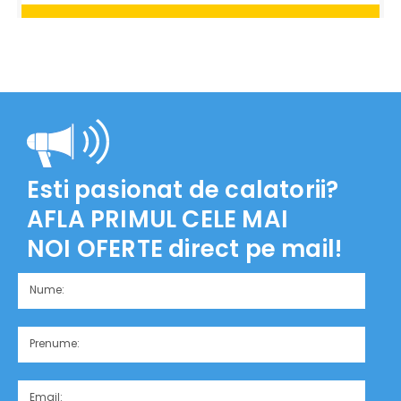
Rezerva
LEGOLAND Windsor Park
35€
80€
Esti pasionat de calatorii?
AFLA PRIMUL CELE MAI
NOI OFERTE
direct pe mail!