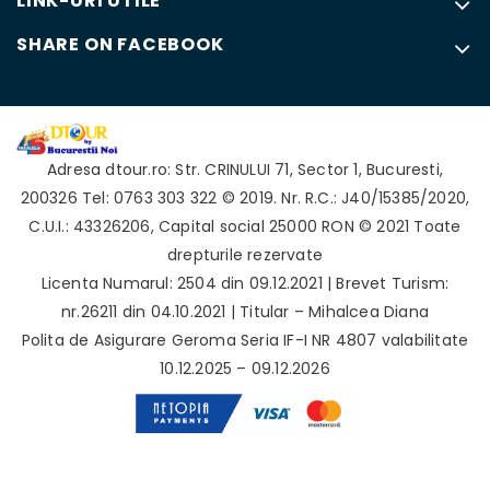
LINK-URI UTILE
SHARE ON FACEBOOK
Adresa
dtour.ro
:
Str. CRINULUI 71
,
Sector 1
,
Bucuresti
,
200326
Tel: 0763 303 322
© 2019. Nr. R.C.: J40/15385/2020,
C.U.I.: 43326206, Capital social 25000 RON © 2021 Toate
drepturile rezervate
Licenta Numarul: 2504 din 09.12.2021 | Brevet Turism:
nr.26211 din 04.10.2021 | Titular – Mihalcea Diana
Polita de Asigurare Geroma Seria IF-I NR 4807 valabilitate
10.12.2025 – 09.12.2026