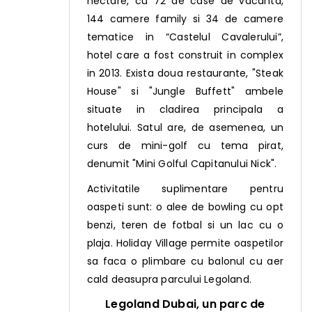
hectare, cu 72 de case de vacanta,
144 camere family si 34 de camere
tematice in “Castelul Cavalerului”,
hotel care a fost construit in complex
in 2013. Exista doua restaurante, "Steak
House" si "Jungle Buffett" ambele
situate in cladirea principala a
hotelului. Satul are, de asemenea, un
curs de mini-golf cu tema pirat,
denumit "Mini Golful Capitanului Nick".
Activitatile suplimentare pentru
oaspeti sunt: o alee de bowling cu opt
benzi, teren de fotbal si un lac cu o
plaja. Holiday Village permite oaspetilor
sa faca o plimbare cu balonul cu aer
cald deasupra parcului Legoland.
Legoland Dubai, un parc de