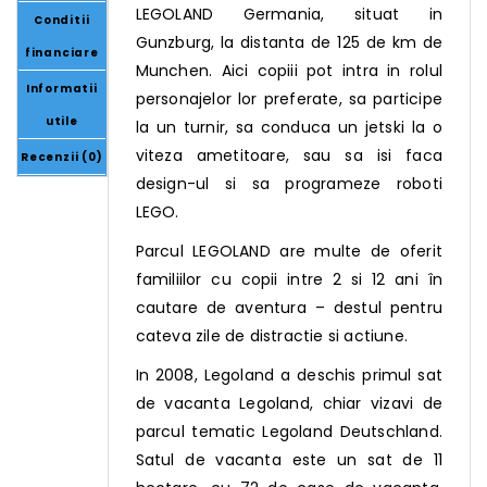
LEGOLAND Germania, situat in
Conditii
Gunzburg, la distanta de 125 de km de
financiare
Munchen. Aici copiii pot intra in rolul
Informatii
personajelor lor preferate, sa participe
utile
la un turnir, sa conduca un jetski la o
viteza ametitoare, sau sa isi faca
Recenzii (0)
design-ul si sa programeze roboti
LEGO.
Parcul LEGOLAND are multe de oferit
familiilor cu copii intre 2 si 12 ani în
cautare de aventura – destul pentru
cateva zile de distractie si actiune.
In 2008, Legoland a deschis primul sat
de vacanta Legoland, chiar vizavi de
parcul tematic Legoland Deutschland.
Satul de vacanta este un sat de 11