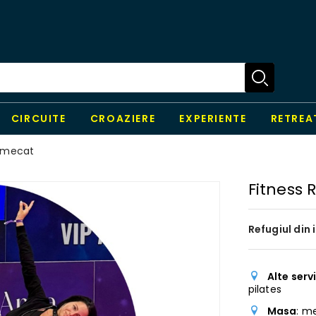
CIRCUITE
CROAZIERE
EXPERIENTE
RETREA
ermecat
Fitness 
Refugiul din 
Alte servi
pilates
Masa
: m