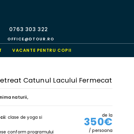
0763 303 322
OFFICE@DTOUR.RO
T
VACANTE PENTRU COPII
Retreat Catunul Lacului Fermecat
inima naturii,
de la
cii
: clase de yoga si
350€
/ persoana
ese conform programului