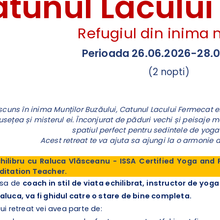
tunul Laculu
Refugiul din inima n
Perioada 26.06.2026-28.
(2 nopti)
scuns în inima Munților Buzăului, Catunul Lacului Fermecat es
sețea și misterul ei. Înconjurat de păduri vechi și peisaje 
spatiul perfect pentru sedintele de yoga 
Acest retreat te va ajuta sa ajungi la o armonie de
hilibru cu Raluca Vlăsceanu - ISSA Certified Yoga and P
editation Teacher.
 sa de
coach in stil de viata echilibrat, instructor de yog
Raluca,
va fi ghidul catre o stare de bine completa.
ui retreat vei avea parte de: