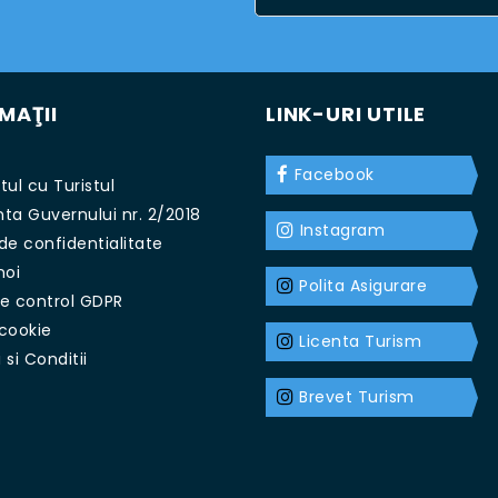
MAŢII
LINK-URI UTILE
Facebook
ul cu Turistul
ta Guvernului nr. 2/2018
Instagram
 de confidentialitate
noi
Polita Asigurare
e control GDPR
 cookie
Licenta Turism
si Conditii
t
Brevet Turism