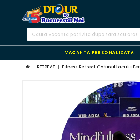
VACANTA PERSONALIZATA
RETREAT
Fitness Retreat Catunul Lacului F