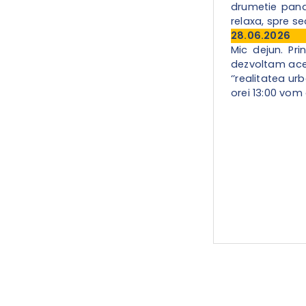
drumetie pana
relaxa, spre s
28.06.2026
Mic dejun. Pri
dezvoltam aceas
‘’realitatea ur
orei 13:00 vom