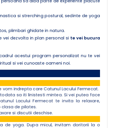
e persoana sa aiba parte de experiente placute
nastica si strerching postural, sedinte de yoga
tos, plimbari ghidate in natura.
te vei dezvolta in plan personal si
te vei bucura
 cadrul acestui program personalizat nu te vei
piritual si vei cunoaste oameni noi.
 ne vom indrepta care Catunul Lacului Fermecat.
otodata sa iti linistesti mintea. Si vei putea face
Catunul Lacului Fermecat te invita la relaxare,
o clasa de pilates.
xare si discutii deschise.
 de yoga. Dupa micul, invitam doritorii la o