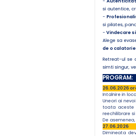
-
Autenticita
si autentice, 
-
Profesional
si pilates, pan
-
Vindecare si
Alege sa evase
de o calatorie
Retreat-ul se 
simti singur, v
PROGRAM
:
26.06.2026 or
Intalnire in l
Uneori ai nevoi
toata aceste l
reechilibrare s
De asemenea, in
27.06.2026
Dimineata dev