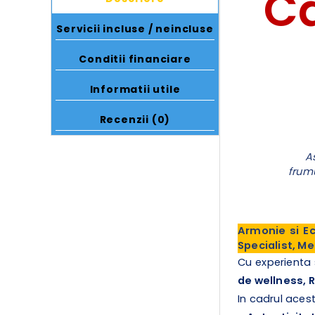
Ca
Servicii incluse / neincluse
Conditii financiare
Informatii utile
Recenzii (0)
A
frumu
Armonie si Ec
Specialist, M
Cu experienta
de wellness, 
In cadrul acest