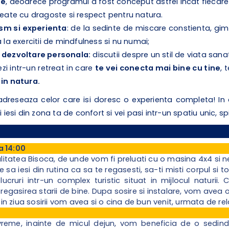
te
, deoarece programul a fost conceput astfel incat fiecar
create cu dragoste si respect pentru natura.
ism si experienta
: de la sedinte de miscare constienta, gim
a la exercitii de mindfulness si nu numai;
 dezvoltare personala:
discutii despre un stil de viata sana
zi intr-un retreat in care
te vei conecta mai bine cu tine
, 
 in natura.
adreseaza celor care isi doresc o experienta completa! In
ei iesi din zona ta de confort si vei pasi intr-un spatiu unic, s
a 14:00
ocalitatea Bisoca, de unde vom fi preluati cu o masina 4x4 si
e sa iesi din rutina ca sa te regasesti, sa-ti misti corpul si t
ucruri intr-un complex turistic situat in mijlocul naturii. 
i regasirea starii de bine. Dupa sosire si instalare, vom avea 
 ziua sosirii vom avea si o cina de bun venit, urmata de rela
reme, inainte de micul dejun, vom beneficia de o sedinda