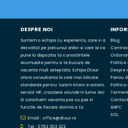
DESPRE NOI
INFOR
Suntem o echipa cu experienta, care s-a
Blog
dezvoltat pe parcursul anilor si care isi va
Contract
pune la dispozitia ta cunostiintele
Ordonan
acumulate pentru a te bucura de
Politica
vacanta mult asteptata. Echipa Dtour
Despre 
ofera consultanta la cele mai ridicate
Panou d
standarde pentru: turism intern si extern,
Politica
servicii VIP, croaziere oriunde in lume. Noi
Termeni 
iti construim vacanta pas cu pas in
Contac
functie de fiecare dorinta a ta.
ANPC
SOL
Email : office@dtour.ro
Tel : 0763 303 322