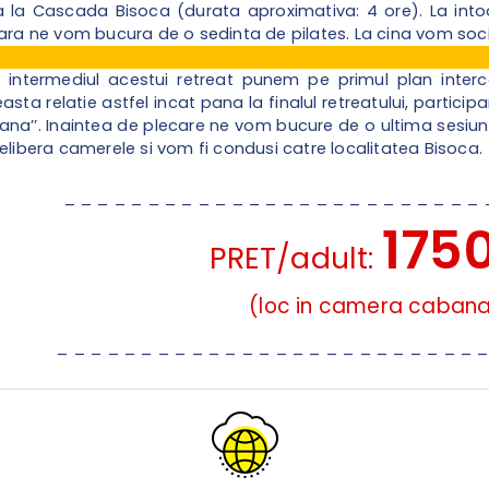
 la Cascada Bisoca (durata aproximativa: 4 ore). La into
eara ne vom bucura de o sedinta de pilates. La cina vom soci
n intermediul acestui retreat punem pe primul plan interc
ta relatie astfel incat pana la finalul retreatului, participant
bana’’. Inaintea de plecare ne vom bucure de o ultima sesiune d
 elibera camerele si vom fi condusi catre localitatea Bisoca.
_ _ _ _ _ _ _ _ _ _ _ _ _ _ _ _ _ _ _ _ _ _ _ _ _
175
PRET/adult:
(loc in camera caban
_ _ _ _ _ _ _ _ _ _ _ _ _ _ _ _ _ _ _ _ _ _ _ _ _ 