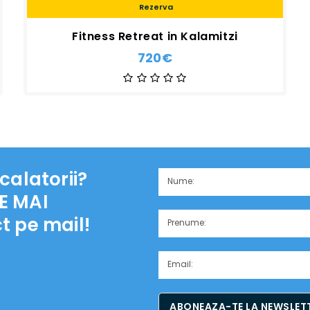
Rezerva
Fitness Retreat in Kalamitzi
720€
calatorii?
E MAI
t pe mail!
ABONEAZA-TE LA NEWSLETT