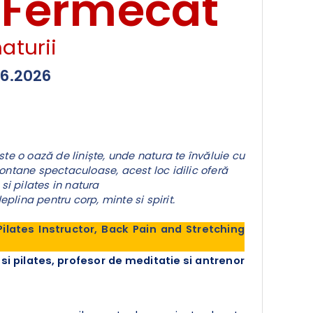
i Fermecat
aturii
06.2026
te o oază de liniște, unde natura te învăluie cu
montane spectaculoase, acest loc idilic oferă
si pilates in natura
plina pentru corp, minte si spirit.
ilates Instructor, Back Pain and Stretching
a si pilates, profesor de meditatie si antrenor