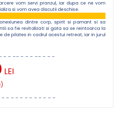
arcere vom servi pranzul, iar dupa ce ne vom
aliza si vom avea discutii deschise.
onexiunea dintre corp, spirit si pamant si sa
ii sa fie revitalizati si gata sa se reintoarca la
e pilates in cadrul acestui retreat, iar in jurul
 _ _ _ __ _ _ _ __ _ _ _
0
LEI
a)
_ _ _ _ _ _ _ _ _ _ _ _ _