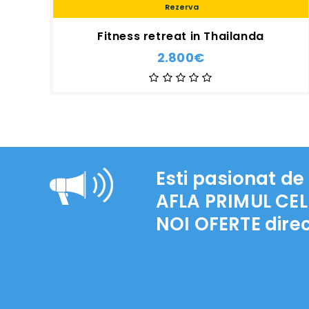
Rezerva
Fitness retreat in Thailanda
2.800€
Esti pasionat de 
AFLA PRIMUL CEL
NOI OFERTE
direc