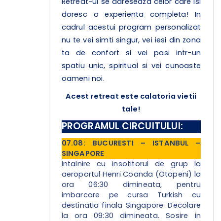
Retreat-ul se adreseaza celor care isi
doresc o experienta completa! In
cadrul acestui program personalizat
nu te vei simti singur, vei iesi din zona
ta de confort si vei pasi intr-un
spatiu unic, spiritual si vei cunoaste
oameni noi.
Acest retreat este calatoria vietii
tale!
PROGRAMUL CIRCUITULUI:
07.08: BUCURESTI – ISTANBUL –
SINGAPORE
Intalnire cu insotitorul de grup la
aeroportul Henri Coanda (Otopeni) la
ora 06:30 dimineata, pentru
imbarcare pe cursa Turkish cu
destinatia finala Singapore. Decolare
la ora 09:30 dimineata. Sosire in