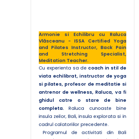
Armonie si Echilibru cu Raluca
Vlăsceanu - ISSA Certified Yoga
and Pilates Instructor, Back Pain
and Stretching Specialist,
Meditation Teacher.
Cu experienta sa de
coach in stil de
viata echilibrat, instructor de yoga
si pilates, profesor de meditatie si
antrenor de wellness, Raluca,
va fi
ghidul catre o stare de bine
completa.
Raluca cunoaste bine
insula zeilor, Bali, insula explorata si in
cadrul calatoriilor precedente.
Programul de activitati din Bali