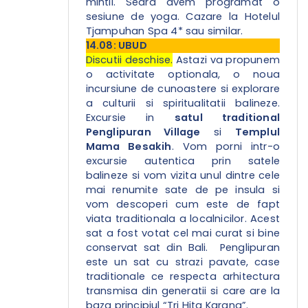
mintii. Seara avem programat o
sesiune de yoga. Cazare la Hotelul
Tjampuhan Spa 4* sau similar.
14.08: UBUD
Discutii deschise.
Astazi va propunem
o activitate optionala, o noua
incursiune de cunoastere si explorare
a culturii si spiritualitatii balineze.
Excursie in
satul traditional
Penglipuran Village
si
Templul
Mama Besakih
. Vom porni intr-o
excursie autentica prin satele
balineze si vom vizita unul dintre cele
mai renumite sate de pe insula si
vom descoperi cum este de fapt
viata traditionala a localnicilor. Acest
sat a fost votat cel mai curat si bine
conservat sat din Bali. Penglipuran
este un sat cu strazi pavate, case
traditionale ce respecta arhitectura
transmisa din generatii si care are la
baza principiul “Tri Hita Karana”.