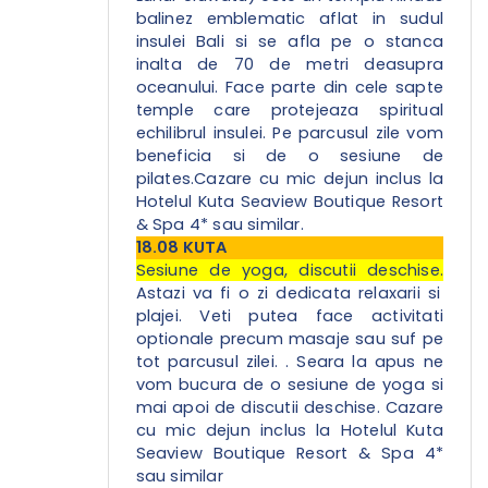
balinez emblematic aflat in sudul
insulei Bali si se afla pe o stanca
inalta de 70 de metri deasupra
oceanului. Face parte din cele sapte
temple care protejeaza spiritual
echilibrul insulei. Pe parcusul zile vom
beneficia si de o sesiune de
pilates.Cazare cu mic dejun inclus la
Hotelul Kuta Seaview Boutique Resort
& Spa 4* sau similar.
18.08 KUTA
Sesiune de yoga, discutii deschise.
Astazi va fi o zi dedicata relaxarii si
plajei. Veti putea face activitati
optionale precum masaje sau suf pe
tot parcusul zilei. . Seara la apus ne
vom bucura de o sesiune de yoga si
mai apoi de discutii deschise.
Cazare
cu mic dejun inclus la Hotelul Kuta
Seaview Boutique Resort & Spa 4*
sau similar