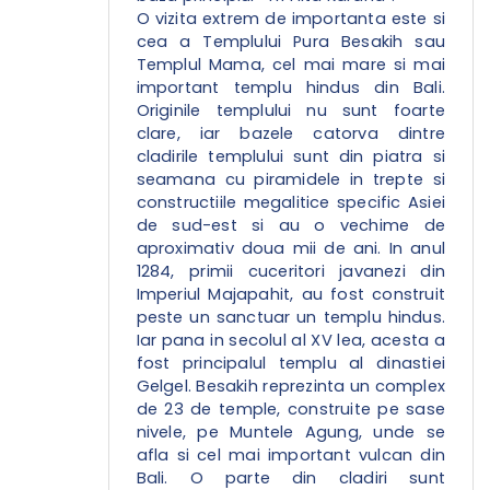
O vizita extrem de importanta este si
cea a Templului Pura Besakih sau
Templul Mama, cel mai mare si mai
important templu hindus din Bali.
Originile templului nu sunt foarte
clare, iar bazele catorva dintre
cladirile templului sunt din piatra si
seamana cu piramidele in trepte si
constructiile megalitice specific Asiei
de sud-est si au o vechime de
aproximativ doua mii de ani. In anul
1284, primii cuceritori javanezi din
Imperiul Majapahit, au fost construit
peste un sanctuar un templu hindus.
Iar pana in secolul al XV lea, acesta a
fost principalul templu al dinastiei
Gelgel. Besakih reprezinta un complex
de 23 de temple, construite pe sase
nivele, pe Muntele Agung, unde se
afla si cel mai important vulcan din
Bali. O parte din cladiri sunt