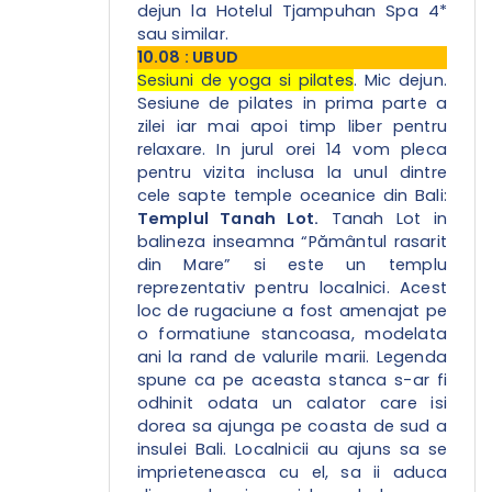
dejun la Hotelul Tjampuhan Spa 4*
sau similar.
10.08 : UBUD
Sesiuni de yoga si pilates
.
Mic dejun.
Sesiune de pilates in prima parte a
zilei iar mai apoi timp liber pentru
relaxare. In jurul orei 14 vom pleca
pentru vizita inclusa la unul dintre
cele sapte temple oceanice din Bali:
Templul Tanah Lot.
Tanah Lot in
balineza inseamna “Pământul rasarit
din Mare” si este un templu
reprezentativ pentru localnici. Acest
loc de rugaciune a fost amenajat pe
o formatiune stancoasa, modelata
ani la rand de valurile marii. Legenda
spune ca pe aceasta stanca s-ar fi
odhinit odata un calator care isi
dorea sa ajunga pe coasta de sud a
insulei Bali. Localnicii au ajuns sa se
imprieteneasca cu el, sa ii aduca