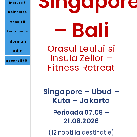
Singapor
incluse /
neincluse
– Bali
Conditii
financiare
Informatii
Orasul Leului si
utile
Insula Zeilor –
Recenzii (0)
Fitness Retreat
Singapore – Ubud –
Kuta – Jakarta
Perioada 07.08 –
21.08.2026
(12 nopti la destinatie)