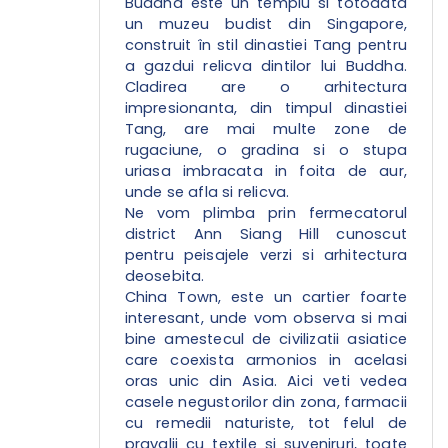
Buddha este un templu si totodata
un muzeu budist din Singapore,
construit în stil dinastiei Tang pentru
a gazdui relicva dintilor lui Buddha.
Cladirea are o arhitectura
impresionanta, din timpul dinastiei
Tang, are mai multe zone de
rugaciune, o gradina si o stupa
uriasa imbracata in foita de aur,
unde se afla si relicva.
Ne vom plimba prin fermecatorul
district Ann Siang Hill cunoscut
pentru peisajele verzi si arhitectura
deosebita.
China Town, este un cartier foarte
interesant, unde vom observa si mai
bine amestecul de civilizatii asiatice
care coexista armonios in acelasi
oras unic din Asia. Aici veti vedea
casele negustorilor din zona, farmacii
cu remedii naturiste, tot felul de
pravalii cu textile si suveniruri, toate