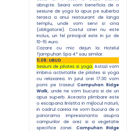
abrupte. Seara vom beneficia de o
sesiune de yoga la apus pe suberba
terasa a anui restaurant de langa
templu, unde vom servi si cina
(obligatorie). Costul cinei nu este
inclus, un fel principal este in jur de
10-15 euro.
Cazare cu mic dejun la Hotelul
Tjampuhan Spa 4* sau similar.
11.08: UBUD
Sesiuni de pilates si yoga.
Astazi vom
imbina activitatile de pilates si yoga
cu relaxarea. In jurul orei 17:30 vom
porni pe traseul
Campuhan Ridge
Walk
, unde ne vom bucura si de un
apus superb. Aceasta plimbare este
o escapana linistita in mijlocul naturii,
in cadrul careia ne vom bucura de o
panorama impresionanta asupra
campurilor de orez si a vegetatie
specifice zonei.
Campuhan Ridge