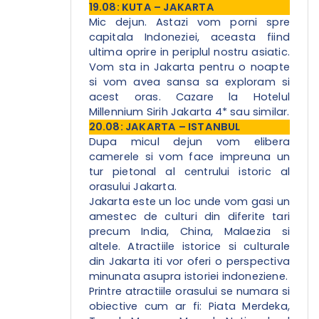
19.08: KUTA – JAKARTA
Mic dejun. Astazi vom porni spre
capitala Indoneziei, aceasta fiind
ultima oprire in periplul nostru asiatic.
Vom sta in Jakarta pentru o noapte
si vom avea sansa sa exploram si
acest oras. Cazare la Hotelul
Millennium Sirih Jakarta 4* sau similar.
20.08: JAKARTA – ISTANBUL
Dupa micul dejun vom elibera
camerele si vom face impreuna un
tur pietonal al centrului istoric al
orasului Jakarta.
Jakarta este un loc unde vom gasi un
amestec de culturi din diferite tari
precum India, China, Malaezia si
altele. Atractiile istorice si culturale
din Jakarta iti vor oferi o perspectiva
minunata asupra istoriei indoneziene.
Printre atractiile orasului se numara si
obiective cum ar fi: Piata Merdeka,