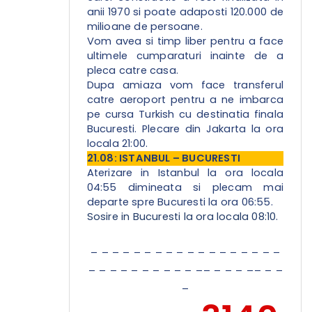
anii 1970 si poate adaposti 120.000 de
milioane de persoane.
Vom avea si timp liber pentru a face
ultimele cumparaturi inainte de a
pleca catre casa.
Dupa amiaza vom face transferul
catre aeroport pentru a ne imbarca
pe cursa Turkish cu destinatia finala
Bucuresti. Plecare din Jakarta la ora
locala 21:00.
21.08: ISTANBUL – BUCURESTI
Aterizare in Istanbul la ora locala
04:55 dimineata si plecam mai
departe spre Bucuresti la ora 06:55.
Sosire in Bucuresti la ora locala 08:10.
_ _ _ _ _ _ _ _ _ _ _ _ _ _ _ _ _ _
_ _ _ _ _ _ _ _ _ _ __ _ _ _ __ _ _
_