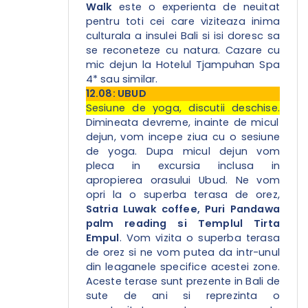
Walk
este o experienta de neuitat
pentru toti cei care viziteaza inima
culturala a insulei Bali si isi doresc sa
se reconeteze cu natura. Cazare cu
mic dejun la Hotelul Tjampuhan Spa
4* sau similar.
12.08: UBUD
Sesiune de yoga, discutii deschise.
Dimineata devreme, inainte de micul
dejun, vom incepe ziua cu o sesiune
de yoga. Dupa micul dejun vom
pleca in excursia inclusa in
apropierea orasului Ubud. Ne vom
opri la o superba terasa de orez,
Satria Luwak coffee, Puri Pandawa
palm reading si Templul Tirta
Empul
. Vom vizita o superba terasa
de orez si ne vom putea da intr-unul
din leaganele specifice acestei zone.
Aceste terase sunt prezente in Bali de
sute de ani si reprezinta o