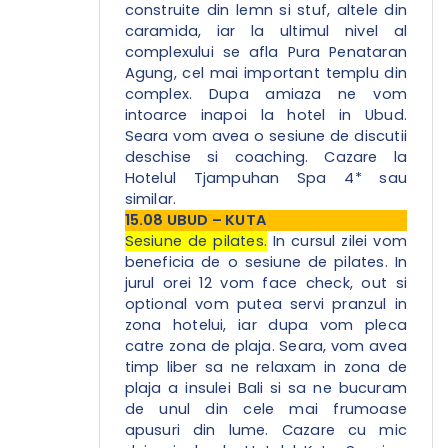
construite din lemn si stuf, altele din
caramida, iar la ultimul nivel al
complexului se afla Pura Penataran
Agung, cel mai important templu din
complex. Dupa amiaza ne vom
intoarce inapoi la hotel in Ubud.
Seara vom avea o sesiune de discutii
deschise si coaching. Cazare la
Hotelul Tjampuhan Spa 4* sau
similar.
15.08 UBUD – KUTA
Sesiune de pilates.
In cursul zilei vom
beneficia de o sesiune de pilates. In
jurul orei 12 vom face check, out si
optional vom putea servi pranzul in
zona hotelui, iar dupa vom pleca
catre zona de plaja. Seara, vom avea
timp liber sa ne relaxam in zona de
plaja a insulei Bali si sa ne bucuram
de unul din cele mai frumoase
apusuri din lume.
Cazare cu mic