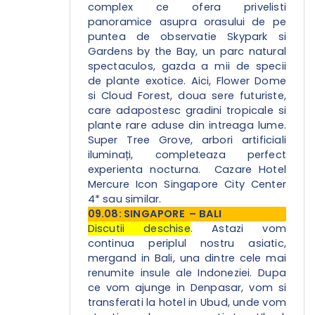
complex ce ofera privelisti
panoramice asupra orasului de pe
puntea de observatie Skypark si
Gardens by the Bay, un parc natural
spectaculos, gazda a mii de specii
de plante exotice. Aici, Flower Dome
si Cloud Forest, doua sere futuriste,
care adapostesc gradini tropicale si
plante rare aduse din intreaga lume.
Super Tree Grove, arbori artificiali
iluminați, completeaza perfect
experienta nocturna. Cazare Hotel
Mercure Icon Singapore City Center
4* sau similar.
09.08: SINGAPORE – BALI
Discutii deschise
. Astazi vom
continua periplul nostru asiatic,
mergand in Bali, una dintre cele mai
renumite insule ale Indoneziei. Dupa
ce vom ajunge in Denpasar, vom si
transferati la hotel in Ubud, unde vom