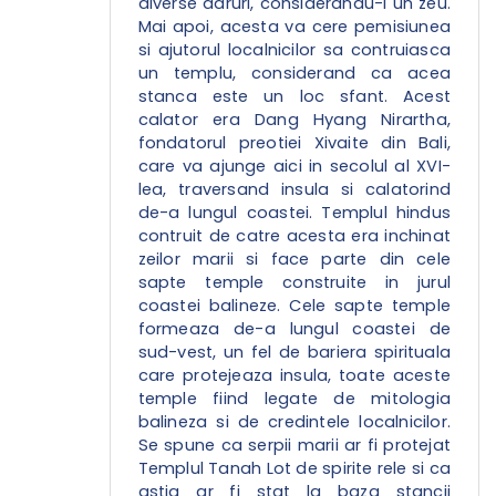
diverse daruri, considerandu-l un zeu.
Mai apoi, acesta va cere pemisiunea
si ajutorul localnicilor sa contruiasca
un templu, considerand ca acea
stanca este un loc sfant. Acest
calator era Dang Hyang Nirartha,
fondatorul preotiei Xivaite din Bali,
care va ajunge aici in secolul al XVI-
lea, traversand insula si calatorind
de-a lungul coastei. Templul hindus
contruit de catre acesta era inchinat
zeilor marii si face parte din cele
sapte temple construite in jurul
coastei balineze. Cele sapte temple
formeaza de-a lungul coastei de
sud-vest, un fel de bariera spirituala
care protejeaza insula, toate aceste
temple fiind legate de mitologia
balineza si de credintele localnicilor.
Se spune ca serpii marii ar fi protejat
Templul Tanah Lot de spirite rele si ca
astia ar fi stat la baza stancii