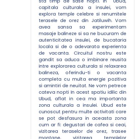
sta timp de sase nopti. In Ubud,
capitala culturala a insulei, vom
explora temple celebre si renumitele
terasele de orez din Jatiluwih. Vom
avea sansa sa experimentam
masaje balineze si sa ne bucuram de
autenticitatea insulei, de bucataria
locala si de o adevarata experienta
de vacanta. Circuitul nostru este
gandit sa aduca o imbinare reusita
intre explorarea culturala si relaxarea
balineza, oferindu-ti o vacanta
completa cu multa energie pozitiva
si amintiri de neuitat. Ne vom petrece
cateva nopti In acest spatiu idilic din
Ubud, aflat in cea ma importanta
zona culturala a insulei. Ubud este
cunoscut pentru multe activitati care
se pot desfasura in aceasta zona
cum ar fi: degustari de cafea si ceai,
vizitarea teraselor de orez, trasee
montane, vizitarea templelor