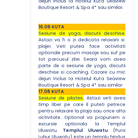
dejun inclus la Hotelul Kuta Seaview
Boutique Resort & Spa 4* sau similar.
16.08 KUTA
Sesiune de yoga, discutii deschise.
Astazi va fi o zi dedicata relaxarii si
plajei. Veti putea face activitati
optionale precum masaje sau suf pe
tot parcusul zilei. Seara vom avea
parte de o sesiune de yoga, discutii
deschise si coaching.
Cazare cu mic
dejun inclus la Hotelul Kuta Seaview
Boutique Resort & Spa 4* sau similar
17.08 KUTA
Sesiune de pilates
.
Astazi veti avea
timp liber pe care il puteti petrece
pentru relaxare la plaja sau orice alta
activitate. Optional va propunem o
excursie optionala la Templul
Uluwatu.
Templul Uluwatu
(Pura
Luhur Uluwatu) este un templu hindus