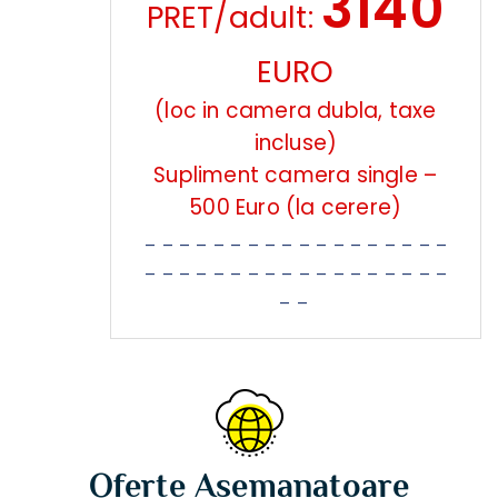
3140
PRET/adult:
EURO
(loc in camera dubla, taxe
incluse)
Supliment camera single –
500 Euro (la cerere)
_ _ _ _ _ _ _ _ _ _ _ _ _ _ _ _ _ _
_ _ _ _ _ _ _ _ _ _ _ _ _ _ _ _ _ _
_ _
Oferte Asemanatoare