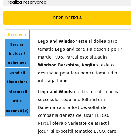
realiza rezervarea.
CERE OFERTA
Descriere
Legoland Windsor
este al doilea parc
Servicii
tematic
Legoland
care s-a deschis pe 17
incluse /
martie 1996. Parcul este situat in
neincluse
Windsor, Berkshire, Anglia
și este o
destinatie populara pentru familii din
Conditii
intreaga lume.
financiare
Legoland Windsor
a fost creat in urma
Informatii
succesului Legoland Billund din
utile
Danemarca si a fost dezvoltat de
Recenzii (0)
compania daneză de jucarii LEGO.
Parcul ofera o varietate de atractii,
jocuri si expozitii tematice LEGO, care