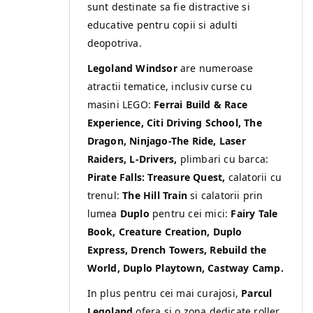
sunt destinate sa fie distractive si
educative pentru copii si adulti
deopotriva.
Legoland Windsor
are numeroase
atractii tematice, inclusiv curse cu
masini LEGO:
Ferrai Build & Race
Experience, Citi Driving School, The
Dragon, Ninjago-The Ride, Laser
Raiders, L-Drivers,
plimbari cu barca:
Pirate
Falls: Treasure Quest,
calatorii cu
trenul:
The Hill Train
si calatorii prin
lumea
Duplo
pentru cei mici:
Fairy Tale
Book, Creature Creation, Duplo
Express, Drench Towers, Rebuild the
World, Duplo Playtown, Castway Camp.
In plus pentru cei mai curajosi,
Parcul
Legoland
ofera si o zona dedicate roller