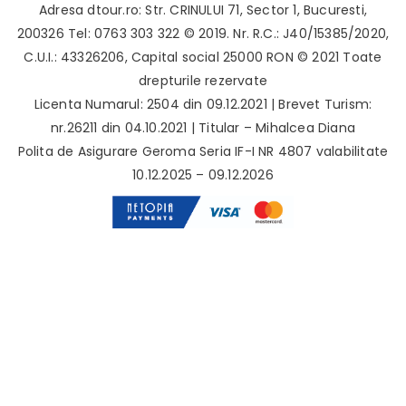
Adresa
dtour.ro
:
Str. CRINULUI 71
,
Sector 1
,
Bucuresti
,
200326
Tel: 0763 303 322
© 2019. Nr. R.C.: J40/15385/2020,
C.U.I.: 43326206, Capital social 25000 RON © 2021 Toate
drepturile rezervate
Licenta Numarul: 2504 din 09.12.2021 | Brevet Turism:
nr.26211 din 04.10.2021 | Titular – Mihalcea Diana
Polita de Asigurare Geroma Seria IF-I NR 4807 valabilitate
10.12.2025 – 09.12.2026